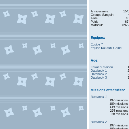
Anniversaire:
15/
Groupe Sanguin:
Taille:
1
Poids:
67
Matricule:
0097
Equipes:
Equipe 7
Equipe Kakashi Gaide...
Age:
Kakashi Gaiden
Databook 1
Databook 2
Databook 3
Missions effectuées:
Databook 1
197 missions
189 missions
413 missions
276 missions
38 missions
Databook 2
197 missions
189 missions