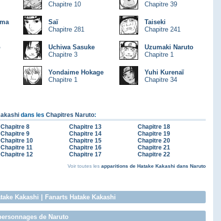
Chapitre 10
Chapitre 39
uma
Saï
Taiseki
Chapitre 281
Chapitre 241
o
Uchiwa Sasuke
Uzumaki Naruto
Chapitre 3
Chapitre 1
Yondaime Hokage
Yuhi Kurenaï
Chapitre 1
Chapitre 34
Kakashi
dans les
Chapitres Naruto
:
Chapitre 8
Chapitre 13
Chapitre 18
Chapitre 9
Chapitre 14
Chapitre 19
Chapitre 10
Chapitre 15
Chapitre 20
Chapitre 11
Chapitre 16
Chapitre 21
Chapitre 12
Chapitre 17
Chapitre 22
Voir toutes les
apparitions de Hatake Kakashi dans Naruto
atake Kakashi
|
Fanarts Hatake Kakashi
 personnages de Naruto