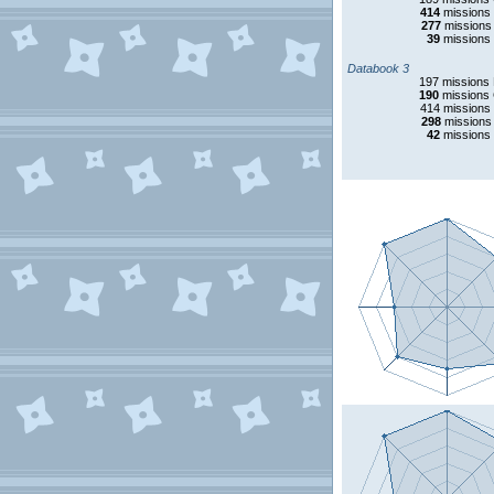
414
missions
277
missions
39
missions
Databook 3
197 missions
190
missions
414 missions
298
missions
42
missions