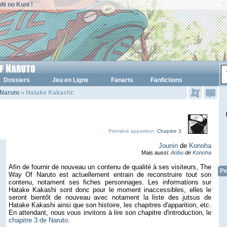
N no Kuni !
Dossiers
Jeu en Ligne
Fanarts
Fanfictions
Naruto
» Hatake Kakashi:
Première apparition:
Chapitre 3
Jounin
de
Konoha
Mais aussi:
Anbu
de
Konoha
Afin de fournir de nouveau un contenu de qualité à ses visiteurs, The
Pe
Way Of Naruto est actuellement entrain de reconstruire tout son
contenu, notament ses fiches personnages. Les informations sur
Hatake Kakashi sont donc pour le moment inaccessibles, elles le
seront bientôt de nouveau avec notament la liste des jutsus de
Hatake Kakashi ainsi que son histoire, les chapitres d'apparition, etc.
En attendant, nous vous invitons à lire son chapitre d'introduction, le
chapitre 3 de Naruto
.