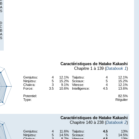
 B
 A
 S
 D
 C
 B
 A
 S
Caractéristiques de Hatake Kakashi
Chapitre 1 à 139 (
Databook 1
)
Genjutsu:
4
12.1%
Taijutsu:
4
12.1%
Ninjutsu:
5
15.2%
Sceaux:
5
15.2%
Chakra:
3
9.1%
Vitesse:
4
12.1%
Force:
3.5
10.6%
Intelligence:
4.5
13.6%
Potentiel:
82.5%
Type:
Régulier
Caractéristiques de Hatake Kakashi
Chapitre 140 à 238 (
Databook 2
)
Genjutsu:
4
11.6%
Taijutsu:
4.5
13%
Ninjutsu:
5
14.5%
Sceaux:
5
14.5%
Chakra:
3
8.7%
Vitesse:
4.5
13%