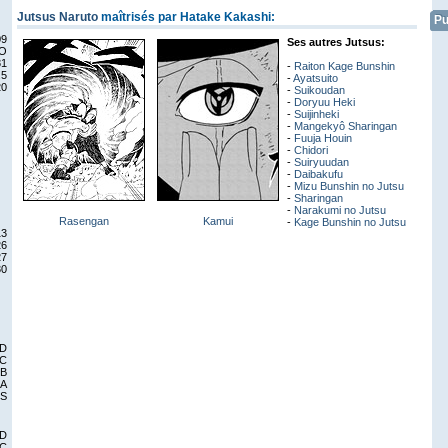
Jutsus Naruto
maîtrisés par Hatake Kakashi:
Pu
09
Ses autres Jutsus:
O
81
-
Raiton Kage Bunshin
.5
-
Ayatsuito
20
-
Suikoudan
-
Doryuu Heki
-
Suijinheki
-
Mangekyô Sharingan
-
Fuuja Houin
-
Chidori
-
Suiryuudan
-
Daibakufu
-
Mizu Bunshin no Jutsu
-
Sharingan
-
Narakumi no Jutsu
Rasengan
Kamui
-
Kage Bunshin no Jutsu
13
26
27
30
 D
 C
 B
 A
 S
 D
 C