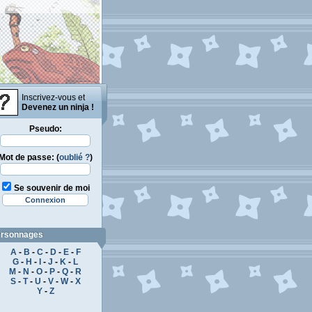
Inscrivez-vous et
Devenez un ninja !
Pseudo:
Mot de passe: (
oublié ?
)
Se souvenir de moi
rsonnages
A
-
B
-
C
-
D
-
E
-
F
G
-
H
-
I
-
J
-
K
-
L
M
-
N
-
O
-
P
-
Q
-
R
S
-
T
-
U
-
V
-
W
-
X
Y
-
Z