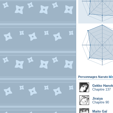
Personnages Naruto
lié
Gekko Hano
Chapitre 137
Jiraiya
Chapitre 90
Maito Gaï