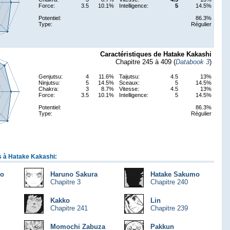
Force:
3.5
10.1%
Intelligence:
5
14.5%
Potentiel:
86.3%
Type:
Régulier
Caractéristiques de Hatake Kakashi
Chapitre 245 à 409 (
Databook 3
)
Genjutsu:
4
11.6%
Taijutsu:
4.5
13%
Ninjutsu:
5
14.5%
Sceaux:
5
14.5%
Chakra:
3
8.7%
Vitesse:
4.5
13%
Force:
3.5
10.1%
Intelligence:
5
14.5%
Potentiel:
86.3%
Type:
Régulier
s à Hatake Kakashi:
ko
Haruno Sakura
Hatake Sakumo
Chapitre 3
Chapitre 240
Kakko
Lin
Chapitre 241
Chapitre 239
Momochi Zabuza
Pakkun