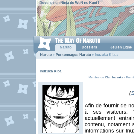
Devenez un Ninja de WoN no Kuni !
Naruto
Dossiers
Jeu en Ligne
Naruto
»
Personnages Naruto
» Inuzuka Kiba:
Inuzuka Kiba
Membre du
Clan Inuzuka
- Premi
(
S
Afin de fournir de n
à ses visiteurs
actuellement entra
contenu, notament 
informations sur In