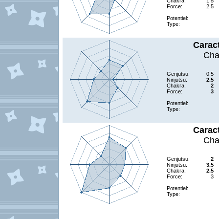
Chakra:
1.5
Force:
2.5
Potentiel:
Type:
Carac
Cha
Genjutsu:
0.5
Ninjutsu:
2.5
Chakra:
2
Force:
3
Potentiel:
Type:
Carac
Cha
Genjutsu:
2
Ninjutsu:
3.5
Chakra:
2.5
Force:
3
Potentiel:
Type: