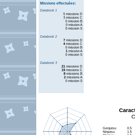
Missions effectuées:
Databook 1
5 missions D
3 missions C
0 mission B
0 mission A
0 mission S
Databook 2
7
missions D
4
missions C
0 mission B
1
mission A
0 mission S
Databook 3
21
missions D
19
missions C
8
missions B
2
missions A
0 mission S
Carac
C
Genjutsu:
0.5
Ninjutsu:
1.5