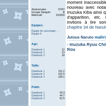
moment inaccessibles
nouveau avec notam
Anniversaire:
07/07
Inuzuka Kiba ainsi q
Groupe Sanguin:
B
Matricule:
012620
d'apparition, etc
invitons à lire son
Equipes:
chapitre 34 de Narut
Equipe de sauvetage ...
Equipe 8
Jutsus Naruto
maîtri
- Inuzuka Ryuu Ch
Age:
Rou
Databook 1
12
Databook 2
13
Databook 3
16
Taille:
Databook 1
151.2
Databook 2
152.5
Databook 3
169.1
Poids:
Databook 1
43.3
Databook 2
44.7
Databook 3
52.5