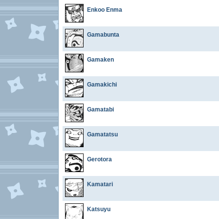
Enkoo Enma
Gamabunta
Gamaken
Gamakichi
Gamatabi
Gamatatsu
Gerotora
Kamatari
Katsuyu