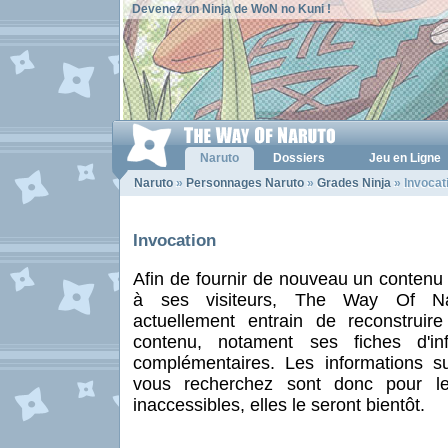
Devenez un Ninja de WoN no Kuni !
Naruto
Dossiers
Jeu en Ligne
Naruto
»
Personnages Naruto
»
Grades Ninja
» Invocat
Invocation
Afin de fournir de nouveau un contenu 
à ses visiteurs, The Way Of Na
actuellement entrain de reconstruir
contenu, notament ses fiches d'inf
complémentaires. Les informations s
vous recherchez sont donc pour 
inaccessibles, elles le seront bientôt.