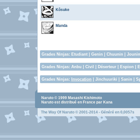
Kôsuke
Manda
Grades Ninjas
:
Etudiant
|
Genin
|
Chuunin
|
Jouni
Grades Ninjas
:
Anbu
|
Civil
|
Déserteur
|
Espion
|
E
Grades Ninjas
:
Invocation
|
Jinchuuriki
|
Sanin
|
S
Naruto
© 1999
Masashi Kishimoto
Naruto
est distribué en France par Kana
The Way Of Naruto
© 2001-2014 - Généré en 0,0057s