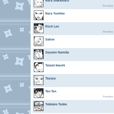
Nara Shikamaru
Première 
Nara Yoshino
Rock Lee
Première 
Sakon
Suzume Namida
Tatami Iwashi
Tayuya
Ten Ten
Première 
Tobitake Tonbo