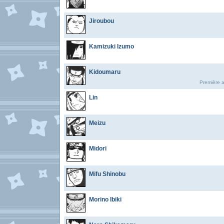
Jiroubou
Kamizuki Izumo
Kidoumaru
Première a
Lin
Meizu
Midori
Mifu Shinobu
Morino Ibiki