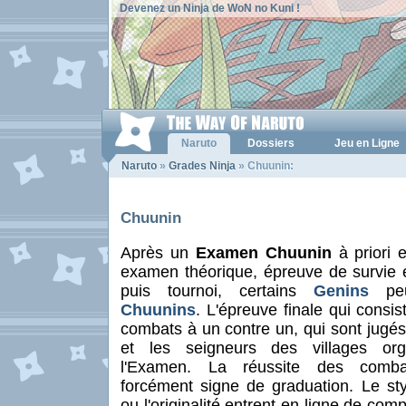
Devenez un Ninja de WoN no Kuni !
Naruto
Dossiers
Jeu en Ligne
Naruto
»
Grades Ninja
» Chuunin:
Chuunin
Après un
Examen Chuunin
à priori e
examen théorique, épreuve de survie et
puis tournoi, certains
Genins
peu
Chuunins
. L'épreuve finale qui consi
combats à un contre un, qui sont jugés
et les seigneurs des villages org
l'Examen. La réussite des comba
forcément signe de graduation. Le styl
ou l'originalité entrent en ligne de comp