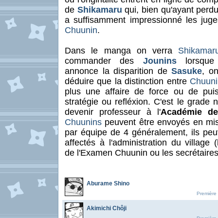
de
Shikamaru
qui, bien qu'ayant perd
a suffisamment impressionné les juge
Chuunin
.
Dans le manga on verra
Shikamar
commander des
Jounins
lorsqu
annonce la disparition de
Sasuke
, o
déduire que la distinction entre
Chuuni
plus une affaire de force ou de pu
stratégie ou refléxion. C'est le grade 
devenir professeur à l'
Académie de
Chuunins
peuvent être envoyés en mis
par équipe de 4 généralement, ils peu
affectés à l'administration du village (
de l'Examen Chuunin ou les secrétaire
Aburame Shino
Première 
Akimichi Chôji