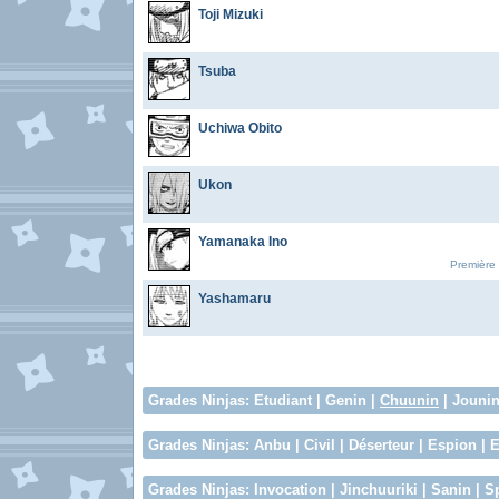
Toji Mizuki
Tsuba
Uchiwa Obito
Ukon
Yamanaka Ino
Première 
Yashamaru
Grades Ninjas
:
Etudiant
|
Genin
|
Chuunin
|
Jouni
Grades Ninjas
:
Anbu
|
Civil
|
Déserteur
|
Espion
|
E
Grades Ninjas
:
Invocation
|
Jinchuuriki
|
Sanin
|
S