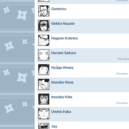
Première 
Gantetsu
Gekko Hayate
Hagane Kotetsu
Haruno Sakura
Premièr
Hyûga Hinata
Première 
Inuzuka Hana
Inuzuka Kiba
Première 
Umino Iruka
Jay