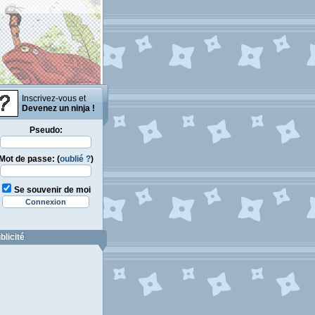
Inscrivez-vous et
Devenez un ninja !
Pseudo:
Mot de passe: (
oublié ?
)
Se souvenir de moi
blicité