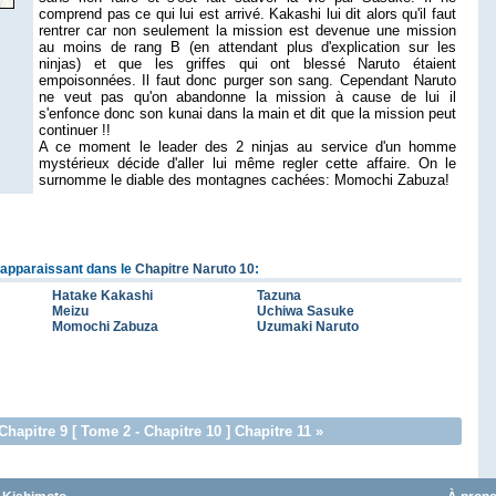
comprend pas ce qui lui est arrivé. Kakashi lui dit alors qu'il faut
rentrer car non seulement la mission est devenue une mission
au moins de rang B (en attendant plus d'explication sur les
ninjas) et que les griffes qui ont blessé Naruto étaient
empoisonnées. Il faut donc purger son sang. Cependant Naruto
ne veut pas qu'on abandonne la mission à cause de lui il
s'enfonce donc son kunai dans la main et dit que la mission peut
continuer !!
A ce moment le leader des 2 ninjas au service d'un homme
mystérieux décide d'aller lui même regler cette affaire. On le
surnomme le diable des montagnes cachées: Momochi Zabuza!
apparaissant dans le
Chapitre Naruto 10
:
Hatake Kakashi
Tazuna
Meizu
Uchiwa Sasuke
Momochi Zabuza
Uzumaki Naruto
Chapitre 9
[
Tome 2
- Chapitre 10 ]
Chapitre 11
»