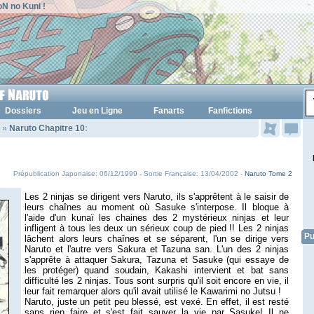
N no Kuni !
Dossiers
Jeu en Ligne
Fanarts
Fanfictions
»
Naruto Chapitre 10
:
Prépublication Japonaise: 06/12/1999 - Sortie Française: 13/04/2002 -
Naruto Tome 2
Les 2 ninjas se dirigent vers Naruto, ils s'apprêtent à le saisir de
leurs chaînes au moment où Sasuke s'interpose. Il bloque à
l'aide d'un kunaï les chaines des 2 mystérieux ninjas et leur
infligent à tous les deux un sérieux coup de pied !! Les 2 ninjas
Pu
lâchent alors leurs chaînes et se séparent, l'un se dirige vers
Naruto et l'autre vers Sakura et Tazuna san. L'un des 2 ninjas
s'apprête à attaquer Sakura, Tazuna et Sasuke (qui essaye de
les protéger) quand soudain, Kakashi intervient et bat sans
difficulté les 2 ninjas. Tous sont surpris qu'il soit encore en vie, il
leur fait remarquer alors qu'il avait utilisé le Kawarimi no Jutsu !
Naruto, juste un petit peu blessé, est vexé. En effet, il est resté
sans rien faire et s'est fait sauver la vie par Sasuke! Il ne