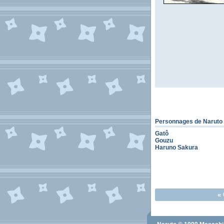
Personnages de Naruto
Gatô
Gouzu
Haruno Sakura
«