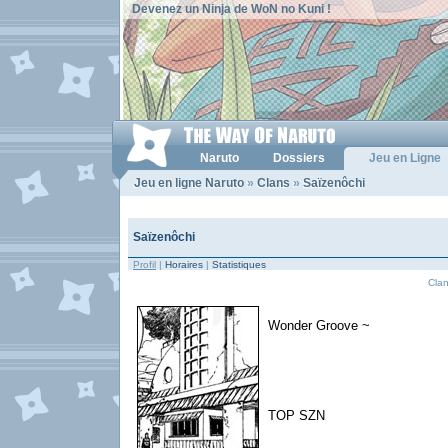
Devenez un Ninja de WoN no Kuni !
Naruto
Dossiers
Jeu en Ligne
Jeu en ligne Naruto
»
Clans
»
Saïzenôchi
Saïzenôchi
Profil
|
Horaires
|
Statistiques
Clan
Wonder Groove ~
TOP SZN