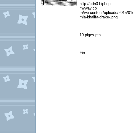
http://cdn3.hiphop
myway.co
m/wp-content/uploads/2015/01
mia-khalifa-drake-.png
10 piges ptn
Fin.