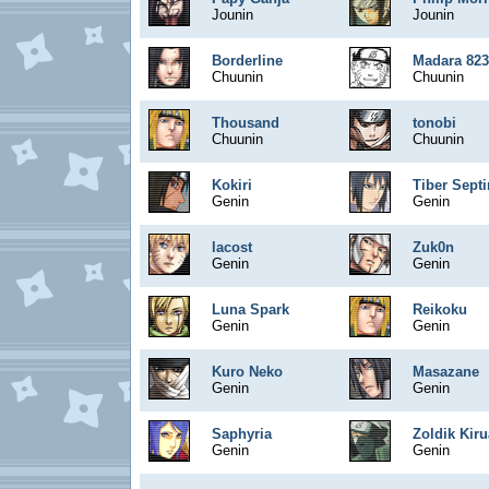
Jounin
Jounin
Borderline
Madara 823
Chuunin
Chuunin
Thousand
tonobi
Chuunin
Chuunin
Kokiri
Tiber Sept
Genin
Genin
lacost
Zuk0n
Genin
Genin
Luna Spark
Reikoku
Genin
Genin
Kuro Neko
Masazane
Genin
Genin
Saphyria
Zoldik Kiru
Genin
Genin