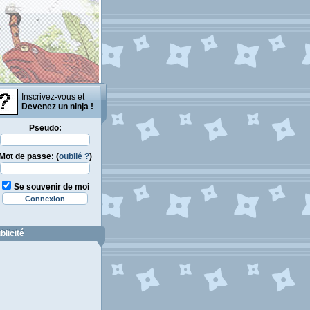
Inscrivez-vous et
Devenez un ninja !
Pseudo:
Mot de passe: (
oublié ?
)
Se souvenir de moi
blicité