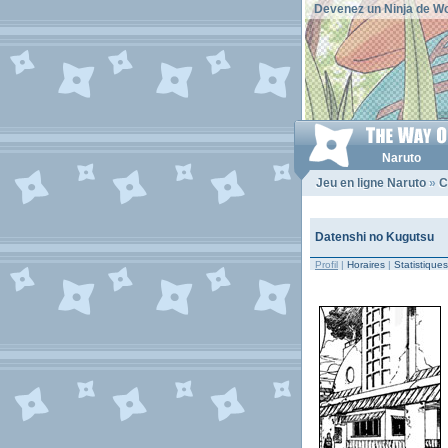
Devenez un Ninja de Wo
Naruto
Jeu en ligne Naruto
»
C
Datenshi no Kugutsu
Profil
|
Horaires
|
Statistiques