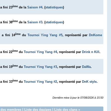
ème
a fini 23
de la
Saison #4
. (
statistiques
)
ème
a fini 38
de la
Saison #3
. (
statistiques
)
ème
u
a fini 14
du
Tournoi Ying Yang #5
, représenté par
DnKome
ème
a fini 22
du
Tournoi Ying Yang #4
, représenté par
Drink n Kill
.
ème
a fini 19
du
Tournoi Ying Yang #3
, représenté par
DaWa
.
ème
a fini 33
du
Tournoi Ying Yang #2
, représenté par
DnK style
.
Dernière mise à jour le 07/08/2026 à 15:50
e des membres
|
Liste des équipes
|
Liste des clans
»