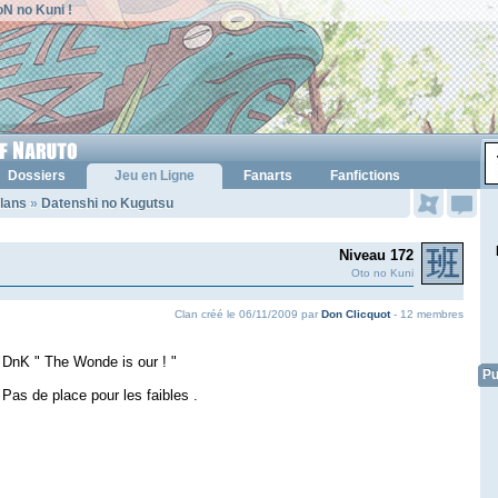
N no Kuni !
Dossiers
Jeu en Ligne
Fanarts
Fanfictions
lans
»
Datenshi no Kugutsu
Niveau 172
Oto no Kuni
Clan créé le 06/11/2009 par
Don Clicquot
- 12 membres
DnK " The Wonde is our ! "
Pu
Pas de place pour les faibles .