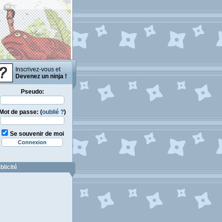
Inscrivez-vous et
Devenez un ninja !
Pseudo:
Mot de passe: (
oublié ?
)
Se souvenir de moi
blicité