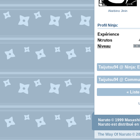
Akebino Jinin
Profil Ninja
:
Expérience
N
rutos
€
Niveau
Taijutsu94
@ Ninja:
E
Taijutsu94
@ Commun
«
List
L
Naruto
© 1999
Masashi
Naruto
est distribué en
The Way Of Naruto
© 20