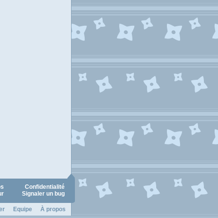
os
Confidentialité
ur
Signaler un bug
er
Equipe
À propos