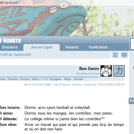
N no Kuni !
Dossiers
Jeu en Ligne
Fanarts
Fanfictions
rofil de Taijutsu94
Bon Genin
Konoha no Kuni
nts
|
Favoris
|
Forum
|
Infos
| Profil:
Equipier
-
Ninja
-
Senshi
Né le 23 Août 1988 - Vit à France, rennes - Inscrit le 27/02/2008 à 00:47
Pu
Ses loisirs:
Dormir, acro sport,hanball et voleyball
Il aime:
Dormir, tous les mangas, les contrôles, mes potes,
Il déteste:
Le collège même si j'aime bien les contrôles^^
Son rêve:
Avoir un travail qui paie et qui prends pas bcp du temps
et où on doit rien faire