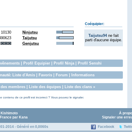
Coéquipier:
10130
Ninjutsu
Taijutsu94
ne fait
490623
Taijutsu
parti d'aucune équipe.
Genjutsu
vênements
|
Profil Equipier
|
Profil Ninja
|
Profil Senshi
auté:
Liste d'Amis
|
Favoris
|
Forum
|
Informations
e des membres
|
Liste des équipes
|
Liste des clans
»
e contenu de ce profil est incorrect ? Vous pouvez le signaler.
 Kishimoto
À prop
 France par Kana
Signaler une erre
01-2014 - Généré en 0,0060s
Facebook
Twitt