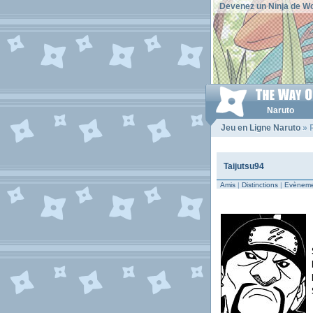
Devenez un Ninja de Wo
Naruto
Jeu en Ligne Naruto
» P
Taijutsu94
Amis
|
Distinctions
|
Evèneme