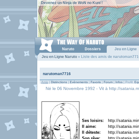
Devenez un Ninja de WoN no Kuni !
Naruto
Dossiers
Jeu en Ligne
Jeu en Ligne Naruto
» Liste des amis de narutoman771
narutoman7716
Amis
|
Distinctions
|
Evènements
|
Favoris
|
Forum
|
Infos
| Profil:
Equ
Né le 06 Novembre 1992 - Vit à http://satania.mi
Ses loisirs:
http://satania.min
Il aime:
http://satania.min
Il déteste:
http://satania.min
Son rêve:
http://satania.min