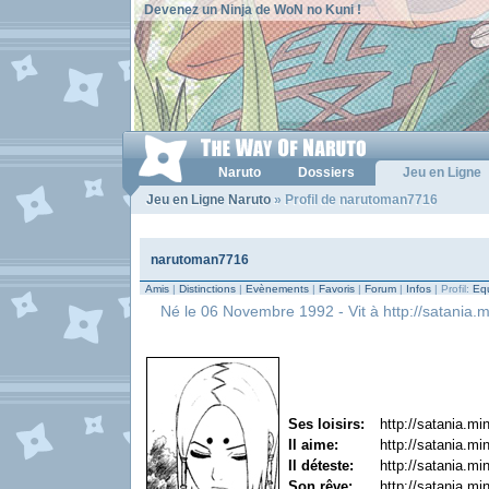
Devenez un Ninja de WoN no Kuni !
Naruto
Dossiers
Jeu en Ligne
Jeu en Ligne Naruto
» Profil de narutoman7716
narutoman7716
Amis
|
Distinctions
|
Evènements
|
Favoris
|
Forum
|
Infos
| Profil:
Equ
Né le 06 Novembre 1992 - Vit à http://satania.mi
Ses loisirs:
http://satania.min
Il aime:
http://satania.min
Il déteste:
http://satania.min
Son rêve:
http://satania.min