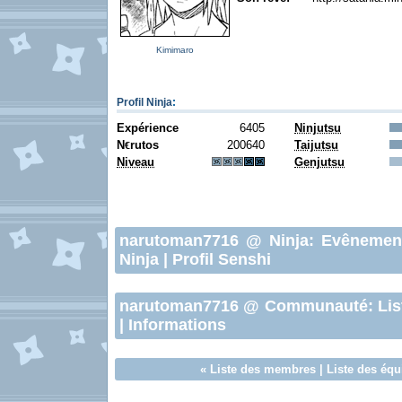
Kimimaro
Profil Ninja
:
Expérience
6405
Ninjutsu
N
rutos
200640
Taijutsu
€
Niveau
Genjutsu
narutoman7716
@ Ninja:
Evênemen
Ninja
|
Profil Senshi
narutoman7716
@ Communauté:
Lis
|
Informations
«
Liste des membres
|
Liste des équ