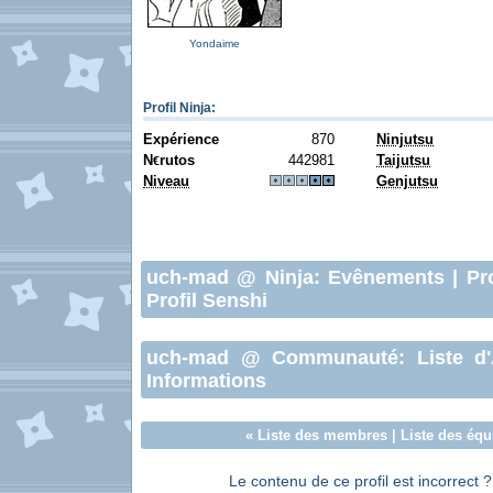
Yondaime
Profil Ninja
:
Expérience
870
Ninjutsu
N
rutos
442981
Taijutsu
€
Niveau
Genjutsu
uch-mad
@ Ninja:
Evênements
|
Pr
Profil Senshi
uch-mad
@ Communauté:
Liste d
Informations
«
Liste des membres
|
Liste des équ
Le contenu de ce profil est incorrect 