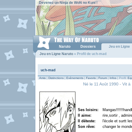
Devenez un Ninja de WoN no Kuni !
Naruto
Dossiers
Jeu en Ligne
Jeu en Ligne Naruto
» Profil de uch-mad
uch-mad
Amis
|
Distinctions
|
Evènements
|
Favoris
|
Forum
|
Infos
| Profil:
Equ
Né le 11 Août 1990 - Vit à
Ses loisirs:
Mangas!!!!!!hand
Il aime:
rire,sortir , adm
Il déteste:
l'école et surtt le
Son rêve:
changer le monde