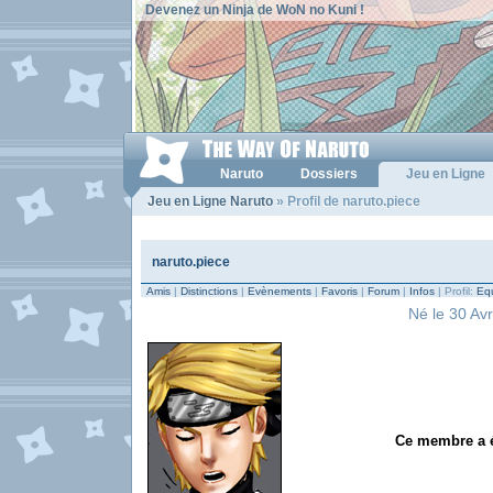
Devenez un Ninja de WoN no Kuni !
Naruto
Dossiers
Jeu en Ligne
Jeu en Ligne Naruto
» Profil de naruto.piece
naruto.piece
Amis
|
Distinctions
|
Evènements
|
Favoris
|
Forum
|
Infos
| Profil:
Equ
Né le 30 Avr
Ce membre a ét