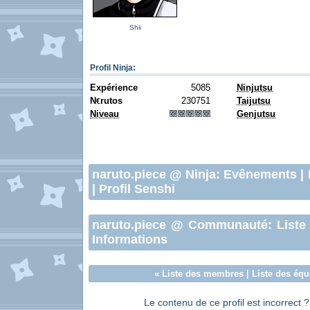
Shii
Profil Ninja
:
Expérience
5085
Ninjutsu
N
rutos
230751
Taijutsu
€
Niveau
Genjutsu
naruto.piece
@ Ninja:
Evênements
|
|
Profil Senshi
naruto.piece
@ Communauté:
Liste
Informations
«
Liste des membres
|
Liste des équ
Le contenu de ce profil est incorrect 