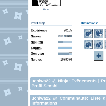
Hidan
Profil Ninja
:
Distinctions:
Expérience
20155
Niveau
Ninjutsu
Taijutsu
Genjutsu
N
rutos
1679376
€
uchiwa22
@ Ninja:
Evênements
|
Pr
Profil Senshi
uchiwa22
@ Communauté:
Liste d
Informations