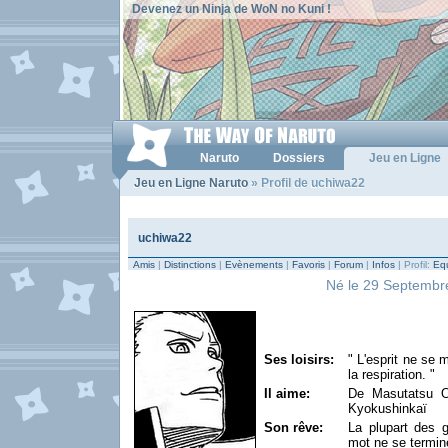
Devenez un Ninja de WoN no Kuni !
Naruto
Dossiers
Jeu en Ligne
Jeu en Ligne Naruto
» Profil de uchiwa22
uchiwa22
Amis
|
Distinctions
|
Evènements
|
Favoris
|
Forum
|
Infos
| Profil:
Equ
Né le 29 Septembre
Ses loisirs:
" L'esprit ne se m
la respiration. "
Il aime:
De Masutatsu Oy
Kyokushinkaï
Son rêve:
La plupart des g
mot ne se termin