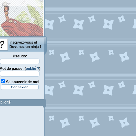
Inscrivez-vous et
Devenez un ninja !
Pseudo:
Mot de passe: (
oublié ?
)
Se souvenir de moi
blicité