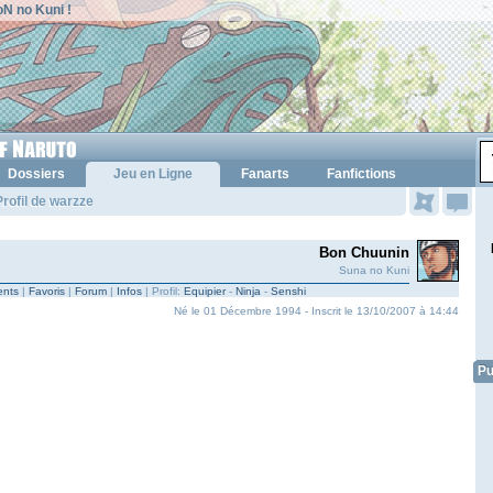
N no Kuni !
Dossiers
Jeu en Ligne
Fanarts
Fanfictions
rofil de warzze
Bon Chuunin
Suna no Kuni
nts
|
Favoris
|
Forum
|
Infos
| Profil:
Equipier
-
Ninja
-
Senshi
Né le 01 Décembre 1994 - Inscrit le 13/10/2007 à 14:44
Pu