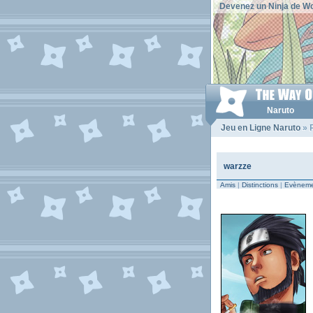
Devenez un Ninja de Wo
Naruto
Jeu en Ligne Naruto
» P
warzze
Amis
|
Distinctions
|
Evèneme