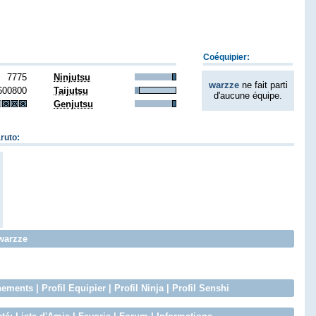
Coéquipier:
7775
Ninjutsu
warzze
ne fait parti
600800
Taijutsu
d'aucune équipe.
Genjutsu
ruto
:
 warzze
nements
|
Profil Equipier
|
Profil Ninja
|
Profil Senshi