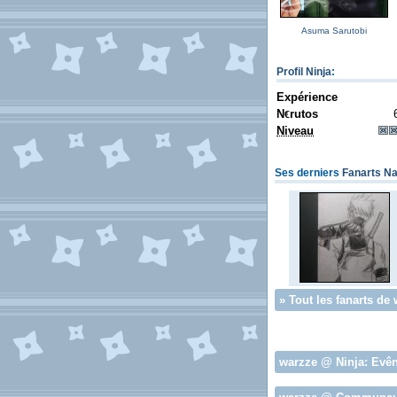
Asuma Sarutobi
Profil Ninja
:
Expérience
N
rutos
€
Niveau
Ses derniers
Fanarts Na
»
Tout les fanarts de
warzze
@ Ninja:
Evê