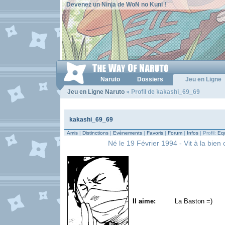
Devenez un Ninja de WoN no Kuni !
Naruto
Dossiers
Jeu en Ligne
Jeu en Ligne Naruto
» Profil de kakashi_69_69
kakashi_69_69
Amis
|
Distinctions
|
Evènements
|
Favoris
|
Forum
|
Infos
| Profil:
Equ
Né le 19 Février 1994 - Vit à la bien 
Il aime:
La Baston =)