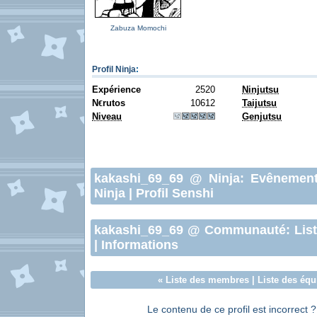
Zabuza Momochi
Profil Ninja
:
Expérience
2520
Ninjutsu
N
rutos
10612
Taijutsu
€
Niveau
Genjutsu
kakashi_69_69
@ Ninja:
Evênemen
Ninja
|
Profil Senshi
kakashi_69_69
@ Communauté:
Lis
|
Informations
«
Liste des membres
|
Liste des équ
Le contenu de ce profil est incorrect 