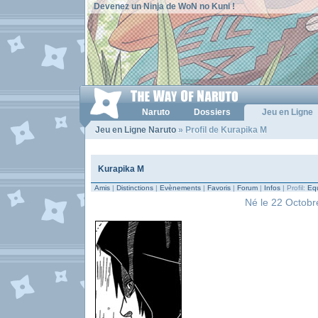
Devenez un Ninja de WoN no Kuni !
Naruto
Dossiers
Jeu en Ligne
Jeu en Ligne Naruto
» Profil de Kurapika M
Kurapika M
Amis
|
Distinctions
|
Evènements
|
Favoris
|
Forum
|
Infos
| Profil:
Equ
Né le 22 Octobre