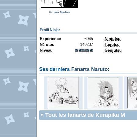
Uchiwa Madara
Profil Ninja
:
Expérience
6045
Ninjutsu
N
rutos
149237
Taijutsu
€
Niveau
Genjutsu
Ses derniers
Fanarts Naruto
:
»
Tout les fanarts de Kurapika M