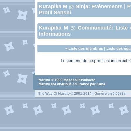
Kurapika M
@ Ninja:
Evênements
|
P
Profil Senshi
Kurapika M
@ Communauté:
Liste
Informations
«
Liste des membres
|
Liste des équ
Le contenu de ce profil est incorrect 
Naruto
© 1999
Masashi Kishimoto
Naruto
est distribué en France par Kana
The Way Of Naruto
© 2001-2014 - Généré en 0,0073s