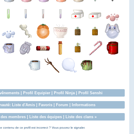
vênements
|
Profil Equipier
|
Profil Ninja
|
Profil Senshi
auté:
Liste d'Amis
|
Favoris
|
Forum
|
Informations
e des membres
|
Liste des équipes
|
Liste des clans
»
e contenu de ce profil est incorrect ? Vous pouvez le signaler.