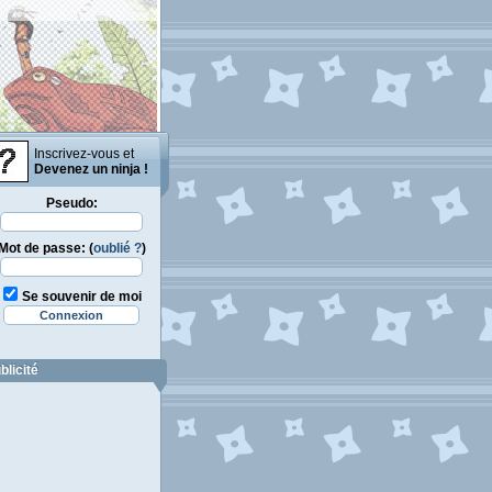
Inscrivez-vous et
Devenez un ninja !
Pseudo:
Mot de passe: (
oublié ?
)
Se souvenir de moi
blicité