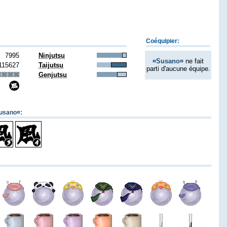
Coéquipier:
7995
Ninjutsu
¤Susano¤
ne fait
115627
Taijutsu
parti d'aucune équipe.
Genjutsu
usano¤
: