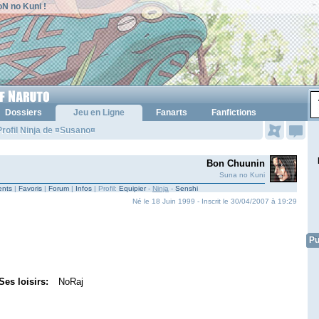
N no Kuni !
Dossiers
Jeu en Ligne
Fanarts
Fanfictions
rofil Ninja de ¤Susano¤
Bon Chuunin
Suna no Kuni
nts
|
Favoris
|
Forum
|
Infos
| Profil:
Equipier
-
Ninja
-
Senshi
Né le 18 Juin 1999 - Inscrit le 30/04/2007 à 19:29
Pu
Ses loisirs:
NoRaj