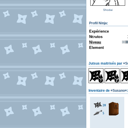
Shodai
Profil Ninja
:
Expérience
N
rutos
€
Niveau
Element
Jutsus maitrisés par
¤S
Inventaire de
¤Susano¤
:
20
5