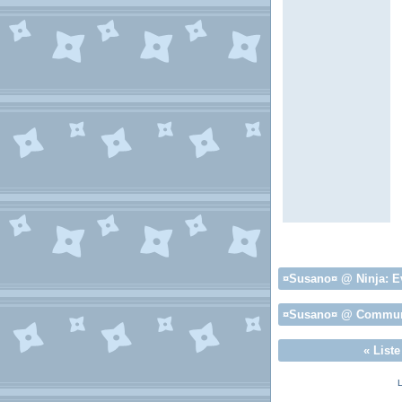
¤Susano¤
@ Ninja:
E
¤Susano¤
@ Commun
«
List
L