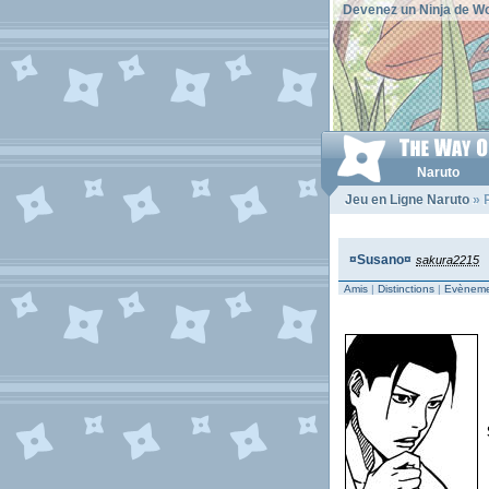
Devenez un Ninja de Wo
Naruto
Jeu en Ligne Naruto
» P
¤Susano¤
sakura2215
Amis
|
Distinctions
|
Evèneme