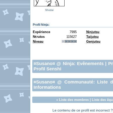
Shodai
Profil Ninja
:
Expérience
7995
Ninjutsu
N
rutos
115627
Taijutsu
€
Niveau
Genjutsu
¤Susano¤
@ Ninja:
Evênements
|
Pr
Profil Senshi
¤Susano¤
@ Communauté:
Liste 
Informations
«
Liste des membres
|
Liste des équ
Le contenu de ce profil est incorrect 