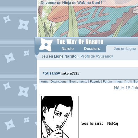
Devenez un Ninja de WoN no Kuni !
Naruto
Dossiers
Jeu en Ligne
Jeu en Ligne Naruto
» Profil de ¤Susano¤
¤Susano¤
sakura2215
Amis
|
Distinctions
|
Evènements
|
Favoris
|
Forum
|
Infos
| Profil:
Equ
Né le 18 Jui
Ses loisirs:
NoRaj