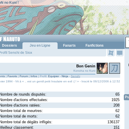
N no Kuni !
Dossiers
Jeu en Ligne
Fanarts
Fanfictions
rofil Senshi de Siox
Bon Genin
Konoha no Kuni
nts
|
Favoris
|
Forum
|
Infos
| Profil:
Equipier
-
Ninja
-
Senshi
ier 1994 - Vit à « .. est un gentil petit Insulaire en exil :( ! » - Inscrit le 06/12/2006 à 12:52
Nombre de rounds disputés:
65
Pu
Nombre d'actions effectuées:
1925
Nombre d'actions ratées:
208
Nombre total de meurtres:
62
Nombre total de morts:
62
Nombre total de dégâts infligés:
136137
Meilleur classement:
151