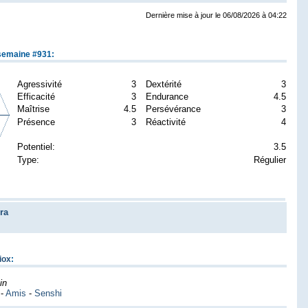
Dernière mise à jour le 06/08/2026 à 04:22
semaine #931:
Agressivité
3
Dextérité
3
Efficacité
3
Endurance
4.5
Maîtrise
4.5
Persévérance
3
Présence
3
Réactivité
4
Potentiel:
3.5
Type:
Régulier
ra
iox
:
in
-
Amis
-
Senshi