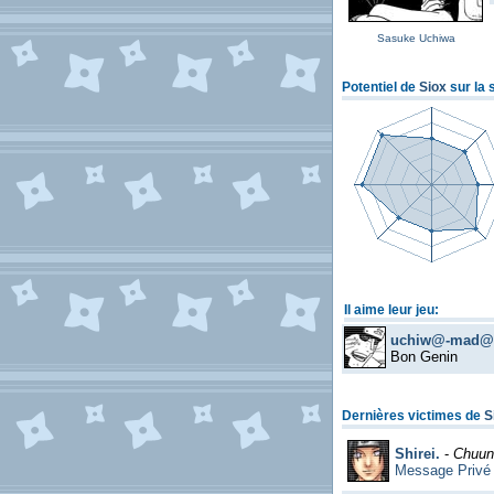
Sasuke Uchiwa
Potentiel de
Siox
sur la 
Il aime leur jeu:
uchiw@-mad@
Bon Genin
Dernières victimes de
S
Shirei.
-
Chuun
Message Privé