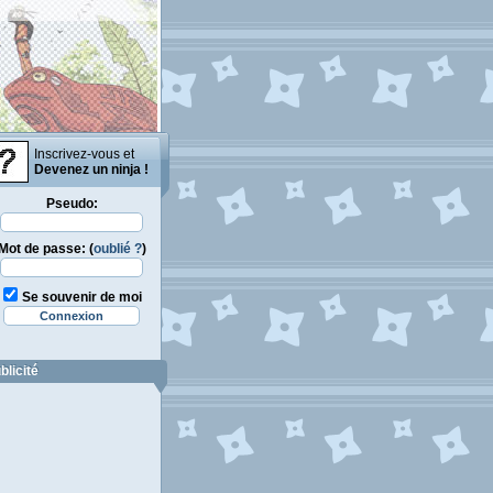
Inscrivez-vous et
Devenez un ninja !
Pseudo:
Mot de passe: (
oublié ?
)
Se souvenir de moi
blicité