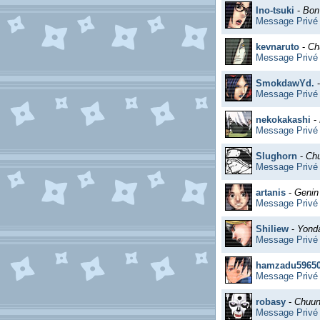
Ino-tsuki
-
Bon
Message Privé
kevnaruto
-
Ch
Message Privé
SmokdawYd.
Message Privé
nekokakashi
-
Message Privé
Slughorn
-
Ch
Message Privé
artanis
-
Genin
Message Privé
Shiliew
-
Yond
Message Privé
hamzadu5965
Message Privé
robasy
-
Chuun
Message Privé