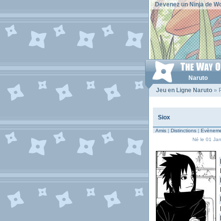
Devenez un Ninja de Wo
Naruto
Jeu en Ligne Naruto
» P
Siox
Amis
|
Distinctions
|
Evèneme
Né le 01 Janv