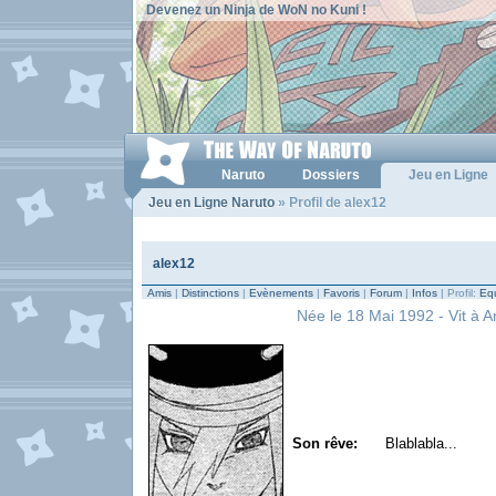
Devenez un Ninja de WoN no Kuni !
Naruto
Dossiers
Jeu en Ligne
Jeu en Ligne Naruto
» Profil de alex12
alex12
Amis
|
Distinctions
|
Evènements
|
Favoris
|
Forum
|
Infos
| Profil:
Equ
Née le 18 Mai 1992 - Vit à A
Son rêve:
Blablabla...