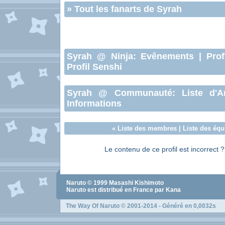
»
Tout les fanarts de Syrah
Syrah
@ Ninja:
Evênements
|
Prof
Profil Senshi
Syrah
@ Communauté:
Liste d'A
Informations
«
Liste des membres
|
Liste des équ
Le contenu de ce profil est incorrect 
Naruto
© 1999
Masashi Kishimoto
Naruto
est distribué en France par Kana
The Way Of Naruto
© 2001-2014 - Généré en 0,0032s