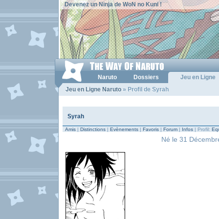
Devenez un Ninja de WoN no Kuni !
Naruto
Dossiers
Jeu en Ligne
Jeu en Ligne Naruto
» Profil de Syrah
Syrah
Amis
|
Distinctions
|
Evènements
|
Favoris
|
Forum
|
Infos
| Profil:
Equ
Né le 31 Décembre 