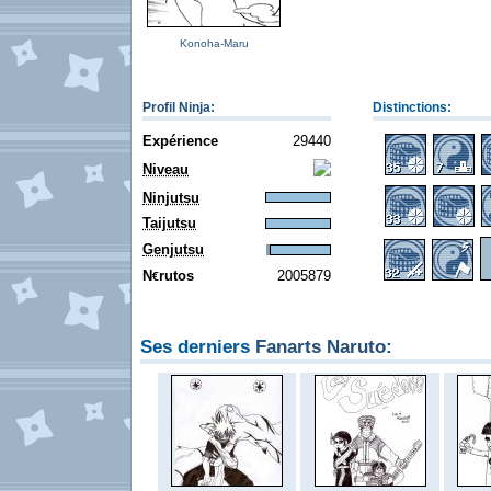
Konoha-Maru
Profil Ninja
:
Distinctions:
Expérience
29440
Niveau
Ninjutsu
Taijutsu
Genjutsu
N
rutos
2005879
€
Ses derniers
Fanarts Naruto
: