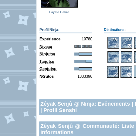
Hayate Gekko
Profil Ninja
:
Distinctions:
Expérience
19780
Niveau
Ninjutsu
Taijutsu
Genjutsu
N
rutos
1333396
€
Zêyak Senjû
@ Ninja:
Evênements
|
|
Profil Senshi
Zêyak Senjû
@ Communauté:
Liste
Informations