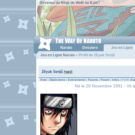
Devenez un Ninja de WoN no Kuni !
Naruto
Dossiers
Jeu en Ligne
Jeu en Ligne Naruto
» Profil de Zêyak Senjû
Zêyak Senjû
Hakiô
Amis
|
Distinctions
|
Evènements
|
Favoris
|
Forum
|
Infos
| Profil:
Equ
Né le 20 Novembre 1991 - Vit à 