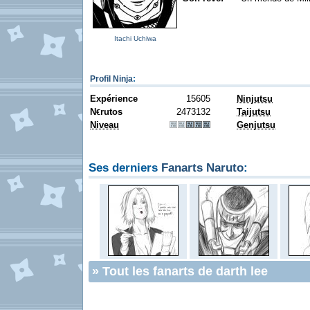
Itachi Uchiwa
Profil Ninja
:
Expérience
15605
Ninjutsu
N
rutos
2473132
Taijutsu
€
Niveau
Genjutsu
Ses derniers
Fanarts Naruto
:
»
Tout les fanarts de darth lee