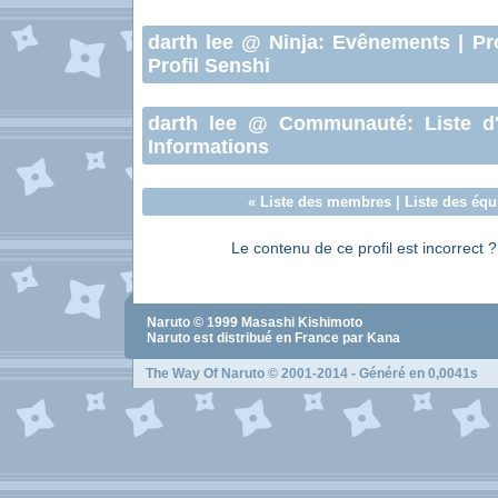
darth lee
@ Ninja:
Evênements
|
Pr
Profil Senshi
darth lee
@ Communauté:
Liste d
Informations
«
Liste des membres
|
Liste des équ
Le contenu de ce profil est incorrect 
Naruto
© 1999
Masashi Kishimoto
Naruto
est distribué en France par Kana
The Way Of Naruto
© 2001-2014 - Généré en 0,0041s