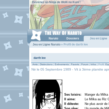
Devenez un Ninja de WoN no Kuni !
Naruto
Dossiers
Jeu en Ligne
Jeu en Ligne Naruto
» Profil de darth lee
darth lee
Amis
|
Distinctions
|
Evènements
|
Favoris
|
Forum
|
Infos
| Profil:
Equ
Né le 05 Septembre 1989 - Vit à 3ème planète après 
Ses loisirs:
Manger du Milka a
Il aime:
Le Milka au Riz C
Il déteste:
Ne plus avoir de 
Son rêve:
Un monde de Milka