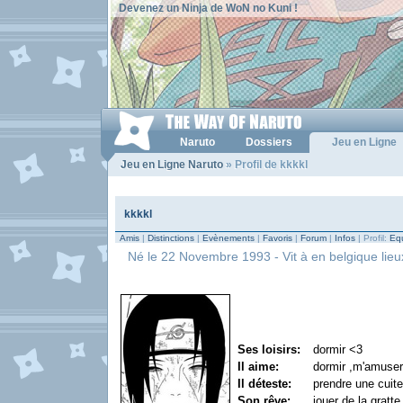
Devenez un Ninja de WoN no Kuni !
Naruto
Dossiers
Jeu en Ligne
Jeu en Ligne Naruto
» Profil de kkkkl
kkkkl
Amis
|
Distinctions
|
Evènements
|
Favoris
|
Forum
|
Infos
| Profil:
Equ
Né le 22 Novembre 1993 - Vit à en belgique lieux 
Ses loisirs:
dormir <3
Il aime:
dormir ,m'amuser,
Il déteste:
prendre une cuite
Son rêve:
jouer de la grat