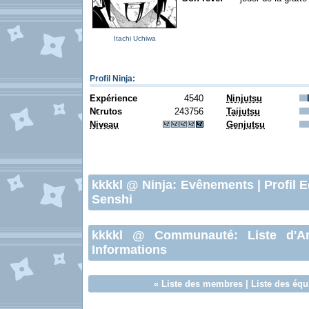
Itachi Uchiwa
Profil Ninja
:
Expérience
4540
Ninjutsu
N
rutos
243756
Taijutsu
€
Niveau
Genjutsu
kkkkl
@ Ninja:
Evênements
|
Profil 
Senshi
kkkkl
@ Communauté:
Liste d'A
Informations
«
Liste des membres
|
Liste des équ