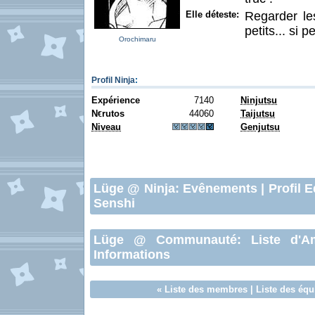
Elle déteste:
Regarder les
petits... si pe
Orochimaru
Profil Ninja
:
Expérience
7140
Ninjutsu
N
rutos
44060
Taijutsu
€
Niveau
Genjutsu
Lüge
@ Ninja:
Evênements
|
Profil E
Senshi
Lüge
@ Communauté:
Liste d'A
Informations
«
Liste des membres
|
Liste des équ