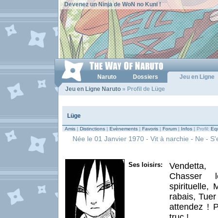
Devenez un Ninja de WoN no Kuni !
Naruto
Dossiers
Jeu en Ligne
Jeu en Ligne Naruto
» Profil de Lüge
Lüge
Amis
|
Distinctions
|
Evènements
|
Favoris
|
Forum
|
Infos
| Profil:
Equ
Née le 01 Janvier 1970 - Vit à narchie - Ne - S'
Ses loisirs:
Vendetta,
Chasser le
spirituelle,
rabais, Tuer
attendez ! P
truc !