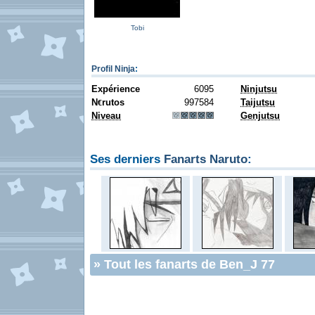
Tobi
Profil Ninja
:
Expérience
6095
Ninjutsu
N
rutos
997584
Taijutsu
€
Niveau
Genjutsu
Ses derniers
Fanarts Naruto
:
»
Tout les fanarts de Ben_J 77