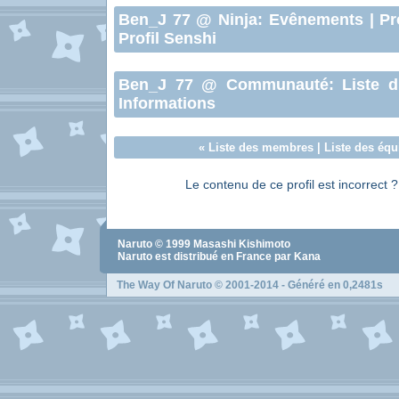
Ben_J 77
@ Ninja:
Evênements
|
Pr
Profil Senshi
Ben_J 77
@ Communauté:
Liste 
Informations
«
Liste des membres
|
Liste des équ
Le contenu de ce profil est incorrect 
Naruto
© 1999
Masashi Kishimoto
Naruto
est distribué en France par Kana
The Way Of Naruto
© 2001-2014 - Généré en 0,2481s