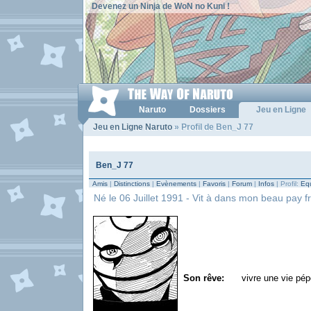
Devenez un Ninja de WoN no Kuni !
Naruto
Dossiers
Jeu en Ligne
Jeu en Ligne Naruto
» Profil de Ben_J 77
Ben_J 77
Amis
|
Distinctions
|
Evènements
|
Favoris
|
Forum
|
Infos
| Profil:
Equ
Né le 06 Juillet 1991 - Vit à dans mon beau pay fr
Son rêve:
vivre une vie pép