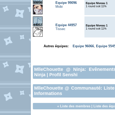
Equipe 99096
Equipe Niveau 1
Mobi
1 round soit 11%
Equipe 44957
Equipe Niveau 1
Tissec
1 round soit 11%
Autres équipes:
Equipe 96066
,
Equipe 554
MlleChouette
@ Ninja:
Evênement
Ninja
|
Profil Senshi
MlleChouette
@ Communauté:
List
Informations
«
Liste des membres
|
Liste des équ