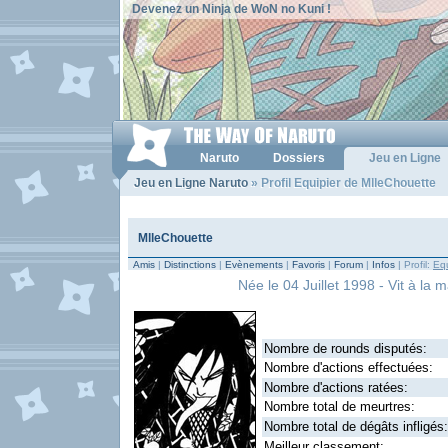
Devenez un Ninja de WoN no Kuni !
Naruto
Dossiers
Jeu en Ligne
Jeu en Ligne Naruto
» Profil Equipier de MlleChouette
MlleChouette
Amis
|
Distinctions
|
Evènements
|
Favoris
|
Forum
|
Infos
| Profil:
Equ
Née le 04 Juillet 1998 - Vit à la 
Nombre de rounds disputés:
Nombre d'actions effectuées:
Nombre d'actions ratées:
Nombre total de meurtres:
Nombre total de dégâts infligés:
Meilleur classement: