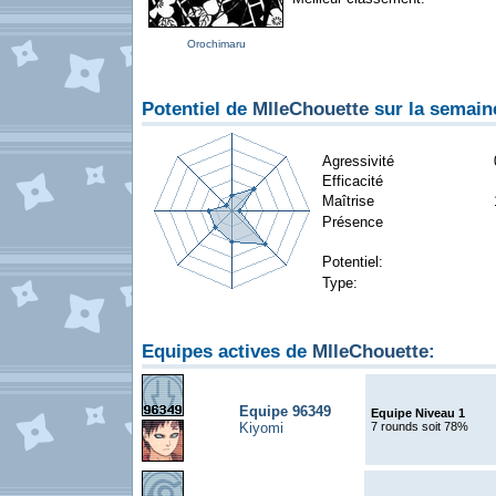
Orochimaru
Potentiel de
MlleChouette
sur la semain
Agressivité
Efficacité
Maîtrise
Présence
Potentiel:
Type:
Equipes actives de
MlleChouette
:
Equipe 96349
Equipe Niveau 1
Kiyomi
7 rounds soit 78%