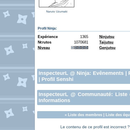
Naruto Uzumaki
Profil Ninja
:
Expérience
1365
Ninjutsu
N
rutos
1070681
Taijutsu
€
Niveau
Genjutsu
InspecteurL
@ Ninja:
Evênements
|
|
Profil Senshi
InspecteurL
@ Communauté:
Liste
Informations
«
Liste des membres
|
Liste des équ
Le contenu de ce profil est incorrect 