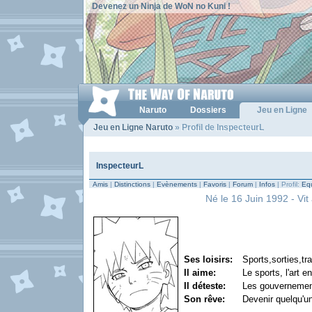
Devenez un Ninja de WoN no Kuni !
Naruto
Dossiers
Jeu en Ligne
Jeu en Ligne Naruto
» Profil de InspecteurL
InspecteurL
Amis
|
Distinctions
|
Evènements
|
Favoris
|
Forum
|
Infos
| Profil:
Equ
Né le 16 Juin 1992 - Vit
Ses loisirs:
Sports,sorties,tra
Il aime:
Le sports, l'art e
Il déteste:
Les gouvernement
Son rêve:
Devenir quelqu'un