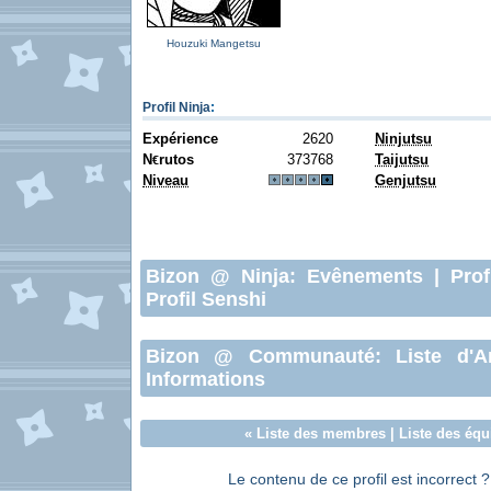
Houzuki Mangetsu
Profil Ninja
:
Expérience
2620
Ninjutsu
N
rutos
373768
Taijutsu
€
Niveau
Genjutsu
Bizon
@ Ninja:
Evênements
|
Prof
Profil Senshi
Bizon
@ Communauté:
Liste d'A
Informations
«
Liste des membres
|
Liste des équ
Le contenu de ce profil est incorrect 