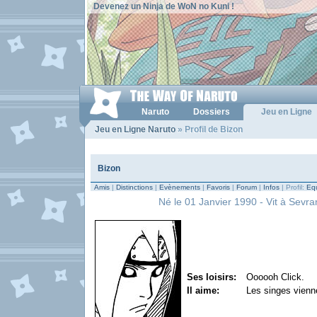
Devenez un Ninja de WoN no Kuni !
Naruto
Dossiers
Jeu en Ligne
Jeu en Ligne Naruto
» Profil de Bizon
Bizon
Amis
|
Distinctions
|
Evènements
|
Favoris
|
Forum
|
Infos
| Profil:
Equ
Né le 01 Janvier 1990 - Vit à Sevran
Ses loisirs:
Oooooh Click.
Il aime:
Les singes vienne