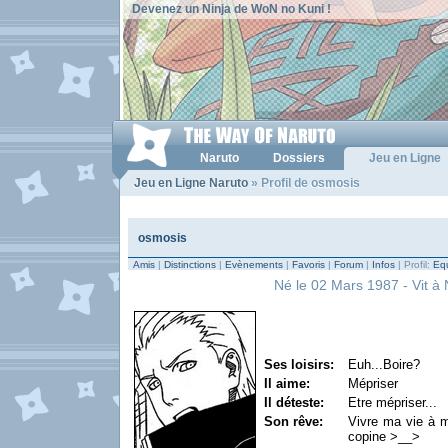
Devenez un Ninja de WoN no Kuni !
Naruto
Dossiers
Jeu en Ligne
Jeu en Ligne Naruto
» Profil de osmosis
osmosis
Amis
|
Distinctions
|
Evènements
|
Favoris
|
Forum
|
Infos
| Profil:
Equ
Né le 02 Mars 1987 - Vit à 
Ses loisirs:
Euh...Boire?
Il aime:
Mépriser
Il déteste:
Etre mépriser...
Son rêve:
Vivre ma vie à 
copine >__>