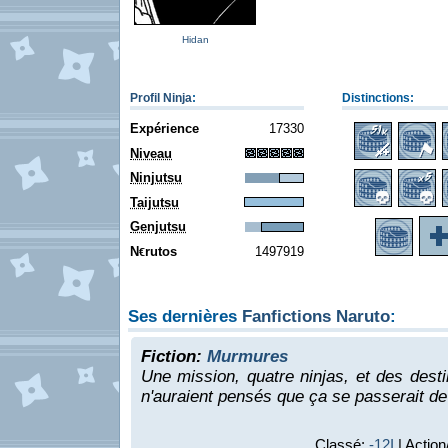
Hidan
Profil Ninja
:
Distinctions:
Expérience
17330
Niveau
Ninjutsu
Taijutsu
Genjutsu
N
rutos
1497919
€
Ses dernières
Fanfictions Naruto
:
Fiction:
Murmures
Une mission, quatre ninjas, et des destin
n'auraient pensés que ça se passerait de 
Classé:
-12I
| Action