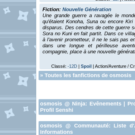
Fiction:
Nouvelle Génération
Une grande guerre a ravagée le monde
qu'étaient Konoha, Suna ou encore Kiri
disparus. Des cendres de cette guerre so
Sora no Kuni en fait partit. Dans ce vill
à l'avenir prometteur, il ne le sais pas e
dans une longue et périlleuse avent
compagnie, place à une nouvelle générati
Classé:
-12D
|
Spoil
| Action/Aventure / C
»
Toutes les fanfictions de osmosis
osmosis
@ Ninja:
Evênements
|
Pro
Profil Senshi
osmosis
@ Communauté:
Liste d
Informations