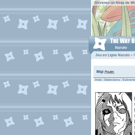
Devenez un Ninja de Wo
Naruto
Jeu en Ligne Naruto
» P
Migi
Poulet.
Amis
|
Distinctions
|
Evèneme