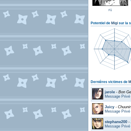
Fû
Potentiel de
Migi
sur la 
Dernières victimes de
M
jarole
-
Bon Ge
Message Privé
Juicy
-
Chuuni
Message Privé
stephane200
-
Message Privé