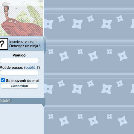
Inscrivez-vous et
Devenez un ninja !
Pseudo:
Mot de passe: (
oublié ?
)
Se souvenir de moi
blicité