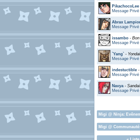
PikachocoLee
Message Privé
Abrax Lampio
Message Privé
issambo
-
Bon
Message Privé
`Yang`
-
Yonda
Message Privé
indestuctible
Message Privé
Navya
-
Sandai
Message Privé
Migi
@ Ninja:
Evêne
Migi
@ Communauté
«
List