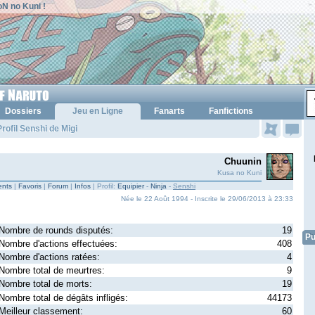
N no Kuni !
Dossiers
Jeu en Ligne
Fanarts
Fanfictions
rofil Senshi de Migi
Chuunin
Kusa no Kuni
nts
|
Favoris
|
Forum
|
Infos
| Profil:
Equipier
-
Ninja
-
Senshi
Née le 22 Août 1994 - Inscrite le 29/06/2013 à 23:33
Nombre de rounds disputés:
19
Pu
Nombre d'actions effectuées:
408
Nombre d'actions ratées:
4
Nombre total de meurtres:
9
Nombre total de morts:
19
Nombre total de dégâts infligés:
44173
Meilleur classement:
60