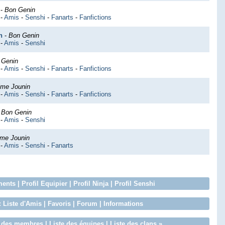
-
Bon Genin
-
Amis
-
Senshi
-
Fanarts
-
Fanfictions
n
-
Bon Genin
-
Amis
-
Senshi
 Genin
-
Amis
-
Senshi
-
Fanarts
-
Fanfictions
ime Jounin
-
Amis
-
Senshi
-
Fanarts
-
Fanfictions
-
Bon Genin
-
Amis
-
Senshi
me Jounin
-
Amis
-
Senshi
-
Fanarts
ments
|
Profil Equipier
|
Profil Ninja
|
Profil Senshi
:
Liste d'Amis
|
Favoris
|
Forum
|
Informations
e des membres
|
Liste des équipes
|
Liste des clans
»