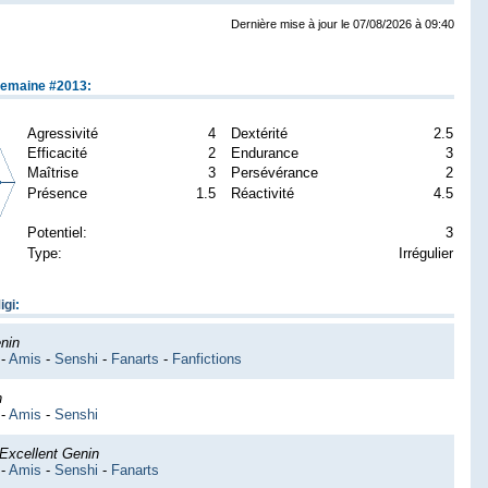
Dernière mise à jour le 07/08/2026 à 09:40
semaine #2013:
Agressivité
4
Dextérité
2.5
Efficacité
2
Endurance
3
Maîtrise
3
Persévérance
2
Présence
1.5
Réactivité
4.5
Potentiel:
3
Type:
Irrégulier
igi
:
nin
-
Amis
-
Senshi
-
Fanarts
-
Fanfictions
n
-
Amis
-
Senshi
Excellent Genin
-
Amis
-
Senshi
-
Fanarts