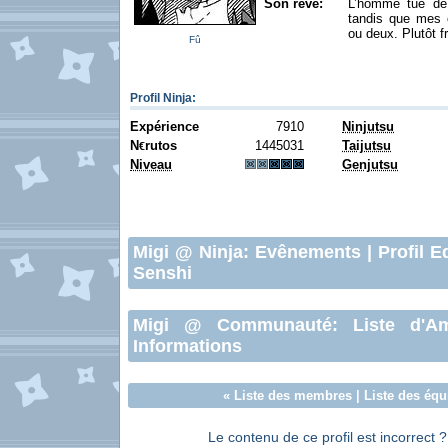
Son rêve:
L’homme tue de 
tandis que mes 
ou deux. Plutôt f
Fû
Profil Ninja
:
Expérience
7910
Ninjutsu
N
rutos
1445031
Taijutsu
€
Niveau
Genjutsu
Migi
@ Ninja:
Evênements
|
Profil E
Senshi
Migi
@ Communauté:
Liste d'A
Informations
«
Liste des membres
|
Liste des équ
Le contenu de ce profil est incorrect 