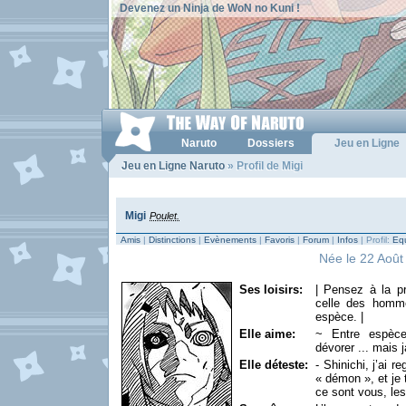
Devenez un Ninja de WoN no Kuni !
Naruto
Dossiers
Jeu en Ligne
Jeu en Ligne Naruto
» Profil de Migi
Migi
Poulet.
Amis
|
Distinctions
|
Evènements
|
Favoris
|
Forum
|
Infos
| Profil:
Equ
Née le 22 Août 
Ses loisirs:
| Pensez à la p
celle des homme
espèce. |
Elle aime:
~ Entre espèces
dévorer ... mais
Elle déteste:
- Shinichi, j’ai r
« démon », et je 
ce sont vous, le