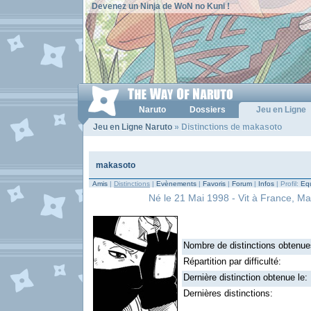
Devenez un Ninja de WoN no Kuni !
Naruto
Dossiers
Jeu en Ligne
Jeu en Ligne Naruto
» Distinctions de makasoto
makasoto
Amis
|
Distinctions
|
Evènements
|
Favoris
|
Forum
|
Infos
| Profil:
Equ
Né le 21 Mai 1998 - Vit à France, Ma
Nombre de distinctions obtenue
Répartition par difficulté:
Dernière distinction obtenue le:
Dernières distinctions: