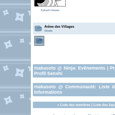
Kakashi Hatake
Arène des Villages
Détails
makasoto
@ Ninja:
Evênements
|
Pr
Profil Senshi
makasoto
@ Communauté:
Liste 
Informations
«
Liste des membres
|
Liste des équ