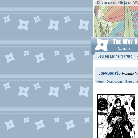
Devenez un Ninja de Wo
Naruto
Jeu en Ligne Naruto
» 
JoeyBada$$
Rokudo M
Amis
|
Distinctions
|
Evèneme