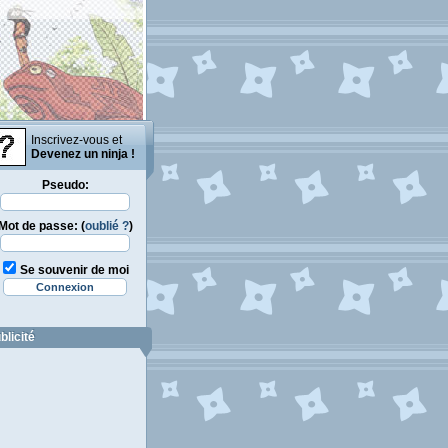
Inscrivez-vous et
Devenez un ninja !
Pseudo:
Mot de passe: (
oublié ?
)
Se souvenir de moi
blicité