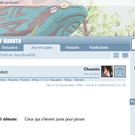
N no Kuni !
Dossiers
Jeu en Ligne
Fanarts
Fanfictions
Profil de JoeyBada$$
Chuunin
ukuro
Kiri no Kuni
nts
|
Favoris
|
Forum
|
Infos
| Profil:
Equipier
-
Ninja
-
Senshi
Né le 09 Septembre 1994 - Inscrit le 03/04/2006 à 11:56
Pu
Il déteste:
Ceux qui s'lèvent juste pour pisser