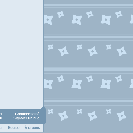
os
Confidentialité
ur
Signaler un bug
er
Equipe
À propos