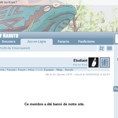
N no Kuni !
Dossiers
Jeu en Ligne
Fanarts
Fanfictions
Profil de Chocoweed
Etudiant
Kiri no Kuni
nts
|
Favoris
|
Forum
|
Infos
| Profil:
Equipier
-
Ninja
-
Senshi
Né le 01 Janvier 1970 - Inscrit le 04/09/2011 à 04:07
Pu
Ce membre a été banni de notre site.