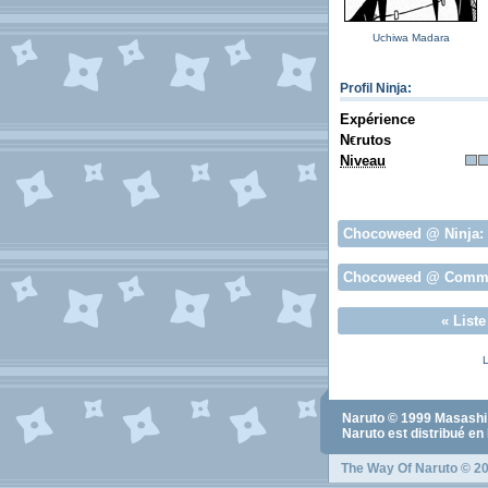
Uchiwa Madara
Profil Ninja
:
Expérience
N
rutos
€
Niveau
Chocoweed
@ Ninja:
Chocoweed
@ Commu
«
List
L
Naruto
© 1999
Masashi
Naruto
est distribué en
The Way Of Naruto
© 20