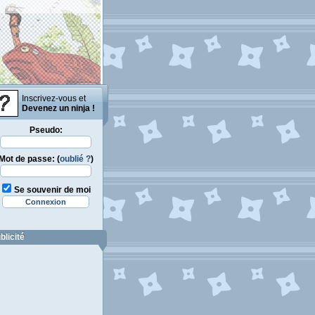
Inscrivez-vous et
Devenez un ninja !
Pseudo:
Mot de passe: (
oublié ?
)
Se souvenir de moi
blicité