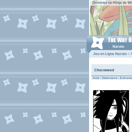
Devenez un Ninja de Wo
Naruto
Jeu en Ligne Naruto
» 
Chocoweed
Amis
|
Distinctions
|
Evèneme