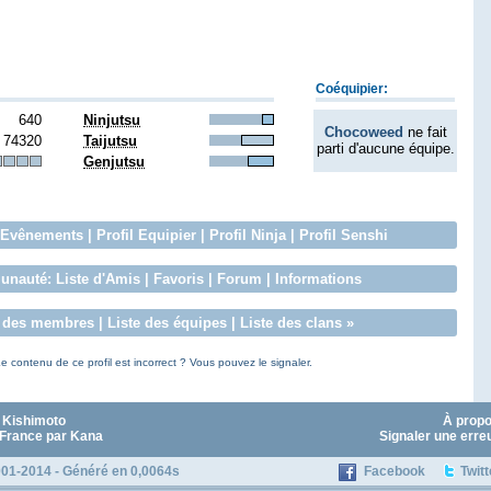
Coéquipier:
640
Ninjutsu
Chocoweed
ne fait
74320
Taijutsu
parti d'aucune équipe.
Genjutsu
Evênements
|
Profil Equipier
|
Profil Ninja
|
Profil Senshi
nauté:
Liste d'Amis
|
Favoris
|
Forum
|
Informations
e des membres
|
Liste des équipes
|
Liste des clans
»
e contenu de ce profil est incorrect ? Vous pouvez le signaler.
 Kishimoto
À prop
 France par Kana
Signaler une erre
01-2014 - Généré en 0,0064s
Facebook
Twitt