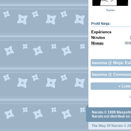
Samui
Profil Ninja
:
Expérience
N
rutos
€
Niveau
kassima
@ Ninja:
Ev
kassima
@ Communa
«
List
L
Naruto
© 1999
Masashi
Naruto
est distribué en
The Way Of Naruto
© 20