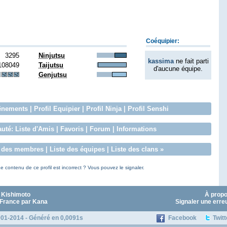
Coéquipier:
3295
Ninjutsu
kassima
ne fait parti
108049
Taijutsu
d'aucune équipe.
Genjutsu
ênements
|
Profil Equipier
|
Profil Ninja
|
Profil Senshi
uté:
Liste d'Amis
|
Favoris
|
Forum
|
Informations
e des membres
|
Liste des équipes
|
Liste des clans
»
e contenu de ce profil est incorrect ? Vous pouvez le signaler.
 Kishimoto
À prop
 France par Kana
Signaler une erre
01-2014 - Généré en 0,0091s
Facebook
Twitt