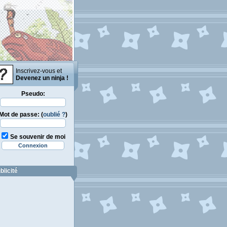
Inscrivez-vous et
Devenez un ninja !
Pseudo:
Mot de passe: (
oublié ?
)
Se souvenir de moi
blicité