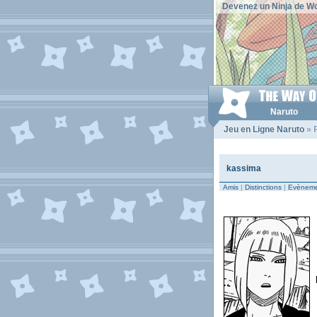
Devenez un Ninja de Wo
Naruto
Jeu en Ligne Naruto
» P
kassima
Amis
|
Distinctions
|
Evèneme