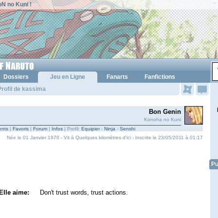
N no Kuni !
Dossiers
Jeu en Ligne
Fanarts
Fanfictions
rofil de kassima
Bon Genin
Konoha no Kuni
nts
|
Favoris
|
Forum
|
Infos
| Profil:
Equipier
-
Ninja
-
Senshi
Née le 01 Janvier 1970 - Vit à Quelques kilomètres d'ici - Inscrite le 23/05/2011 à 01:17
Pu
Elle aime:
Don't trust words, trust actions.