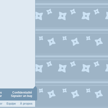
os
Confidentialité
ur
Signaler un bug
er
Equipe
À propos