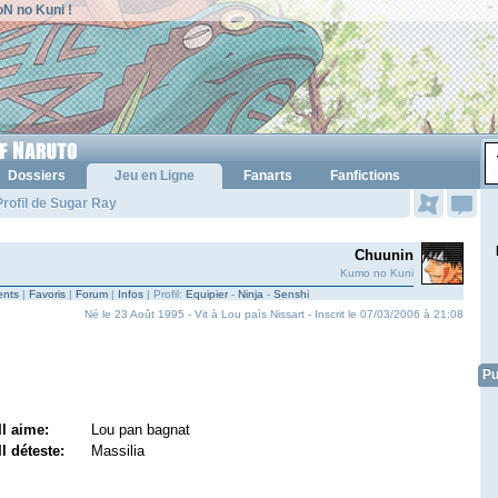
N no Kuni !
Dossiers
Jeu en Ligne
Fanarts
Fanfictions
rofil de Sugar Ray
Chuunin
Kumo no Kuni
nts
|
Favoris
|
Forum
|
Infos
| Profil:
Equipier
-
Ninja
-
Senshi
Né le 23 Août 1995 - Vit à Lou paìs Nissart - Inscrit le 07/03/2006 à 21:08
Pu
Il aime:
Lou pan bagnat
Il déteste:
Massilia