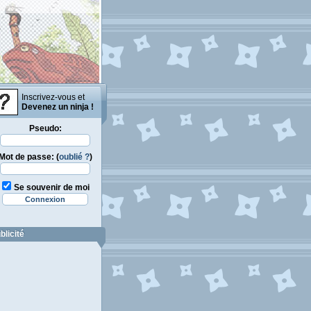
Inscrivez-vous et
Devenez un ninja !
Pseudo:
Mot de passe: (
oublié ?
)
Se souvenir de moi
blicité