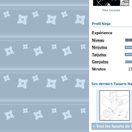
Kiba Inuzuka
Profil Ninja
:
Expérience
Niveau
Ninjutsu
Taijutsu
Genjutsu
N
rutos
1
€
Ses derniers
Fanarts Na
»
Tout les fanarts de