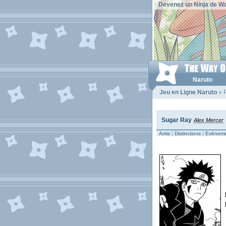
Devenez un Ninja de Wo
Naruto
Jeu en Ligne Naruto
» P
Sugar Ray
Alex Mercer
Amis
|
Distinctions
|
Evèneme