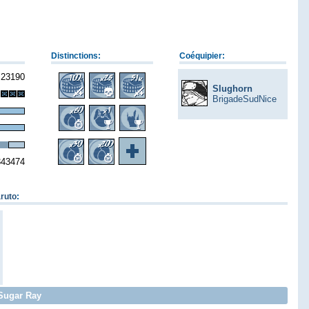
Distinctions:
Coéquipier:
23190
Slughorn
BrigadeSudNice
343474
ruto
:
 Sugar Ray