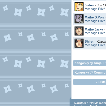
Juden
-
Bon C
Message Privé
Maître D.Porc
Message Privé
Maître Jacky
-
Message Privé
Shirei.
-
Chuun
Message Privé
Kengosky
@ Ninja:
E
Kengosky
@ Commun
«
List
L
Naruto
© 1999
Masashi