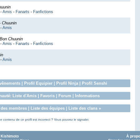
huunin
-
Amis
-
Fanarts
-
Fanfictions
-
Chuunin
-
Amis
Bon Chuunin
-
Amis
-
Fanarts
-
Fanfictions
in
-
Amis
vênements
|
Profil Equipier
|
Profil Ninja
|
Profil Senshi
auté:
Liste d'Amis
|
Favoris
|
Forum
|
Informations
e des membres
|
Liste des équipes
|
Liste des clans
»
e contenu de ce profil est incorrect ? Vous pouvez le signaler.
 Kishimoto
À prop