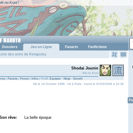
N no Kuni !
Dossiers
Jeu en Ligne
Fanarts
Fanfictions
Liste des amis de Kengosky
Shodai Jounin
Kiri no Kuni
nts
|
Favoris
|
Forum
|
Infos
| Profil:
Equipier
-
Ninja
-
Senshi
Né le 19 Octobre 1998 - Vit à Paris - Inscrit le 01/03/2006 à 22:36
Pu
Son rêve:
La belle époque