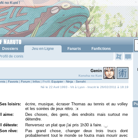
N no Kuni !
Dossiers
Jeu en Ligne
Fanarts
Fanfictions
rofil de conis
Genin
Konoha no Kuni
nts
|
Favoris
|
Forum
|
Infos
| Profil:
Equipier
-
Ninja
-
Senshi
Né le 22 Avril 1993 - Vit à Lyon - Inscrit le 26/02/2011 à 18:19
Ses loisirs:
écrire, musique, écraser Thomas au tennis et au volley
Pu
et les soirées de jeux rétro. :x
Il aime:
Des choses, des gens, des endroits mais surtout me
détendre.
Il déteste:
Renversez un plat que j'ai pris 1h30 à faire. ._.
Son rêve:
Pas grand chose, changer deux trois trucs dont
probablement tout le monde se foutra mais mourir avec