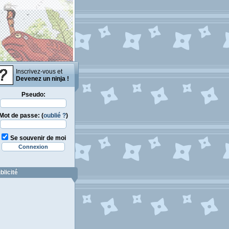
Inscrivez-vous et
Devenez un ninja !
Pseudo:
Mot de passe: (
oublié ?
)
Se souvenir de moi
blicité