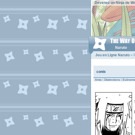
Devenez un Ninja de Wo
Naruto
Jeu en Ligne Naruto
» P
conis
Amis
|
Distinctions
|
Evèneme