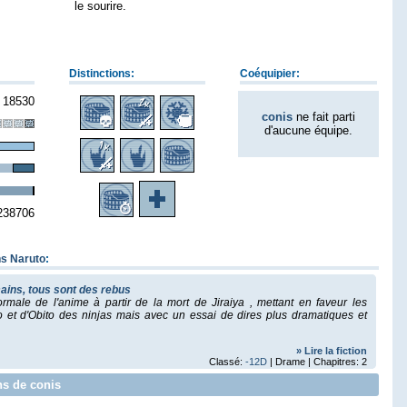
le sourire.
Distinctions:
Coéquipier:
18530
conis
ne fait parti
d'aucune équipe.
238706
ns Naruto
:
ains, tous sont des rebus
ormale de l'anime à partir de la mort de Jiraiya , mettant en faveur les
 et d'Obito des ninjas mais avec un essai de dires plus dramatiques et
» Lire la fiction
Classé:
-12D
| Drame | Chapitres: 2
ns de conis