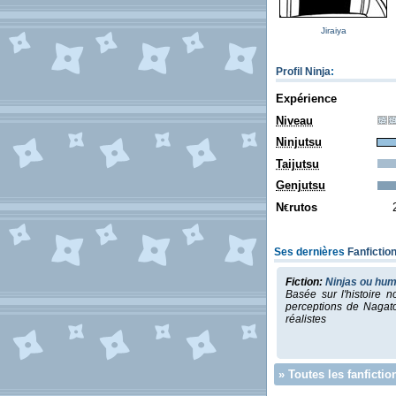
Jiraiya
Profil Ninja
:
Expérience
Niveau
Ninjutsu
Taijutsu
Genjutsu
N
rutos
€
Ses dernières
Fanfictio
Fiction:
Ninjas ou hum
Basée sur l'histoire n
perceptions de Nagato
réalistes
»
Toutes les fanfictio