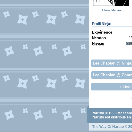
Uchiwa Madara
Profil Ninja
:
Expérience
N
rutos
1
€
Niveau
Lee Chaolan
@ Ninja
Lee Chaolan
@ Comm
«
List
L
Naruto
© 1999
Masashi
Naruto
est distribué en
The Way Of Naruto
© 20