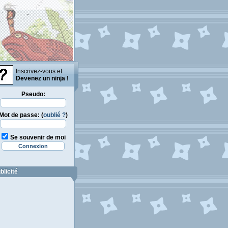
Inscrivez-vous et
Devenez un ninja !
Pseudo:
Mot de passe: (
oublié ?
)
Se souvenir de moi
blicité