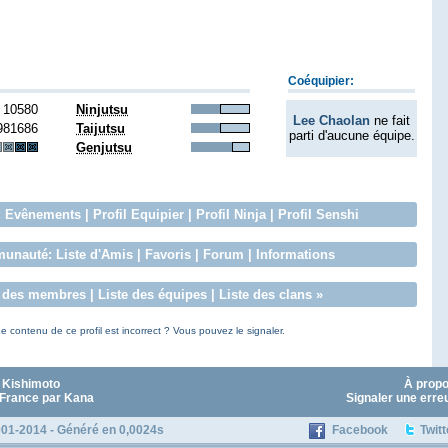
Coéquipier:
10580
Ninjutsu
Lee Chaolan
ne fait
981686
Taijutsu
parti d'aucune équipe.
Genjutsu
:
Evênements
|
Profil Equipier
|
Profil Ninja
|
Profil Senshi
unauté:
Liste d'Amis
|
Favoris
|
Forum
|
Informations
e des membres
|
Liste des équipes
|
Liste des clans
»
e contenu de ce profil est incorrect ? Vous pouvez le signaler.
 Kishimoto
À prop
 France par Kana
Signaler une erre
01-2014 - Généré en 0,0024s
Facebook
Twitt