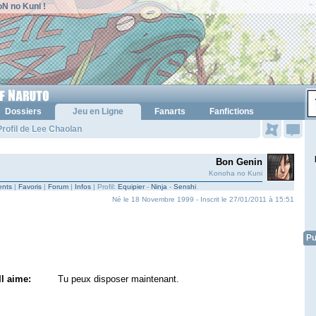
N no Kuni !
Dossiers
Jeu en Ligne
Fanarts
Fanfictions
rofil de Lee Chaolan
Bon Genin
Konoha no Kuni
nts
|
Favoris
|
Forum
|
Infos
| Profil:
Equipier
-
Ninja
-
Senshi
Né le 18 Novembre 1999 - Inscrit le 27/01/2011 à 15:51
Pu
Il aime:
Tu peux disposer maintenant.