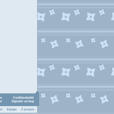
os
Confidentialité
ur
Signaler un bug
er
Equipe
À propos