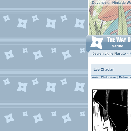
Devenez un Ninja de Wo
Naruto
Jeu en Ligne Naruto
» P
Lee Chaolan
Amis
|
Distinctions
|
Evèneme