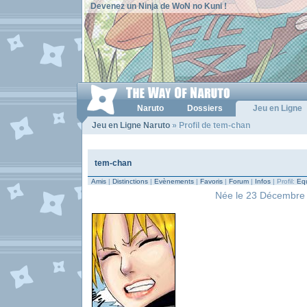
Devenez un Ninja de WoN no Kuni !
Naruto
Dossiers
Jeu en Ligne
Jeu en Ligne Naruto
» Profil de tem-chan
tem-chan
Amis
|
Distinctions
|
Evènements
|
Favoris
|
Forum
|
Infos
| Profil:
Equ
Née le 23 Décembre 1