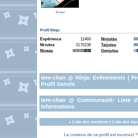
Temari
Profil Ninja
:
Expérience
11460
Ninjutsu
N
rutos
3170238
Taijutsu
€
Niveau
Genjutsu
tem-chan
@ Ninja:
Evênements
|
Pr
Profil Senshi
tem-chan
@ Communauté:
Liste d
Informations
«
Liste des membres
|
Liste des équ
Le contenu de ce profil est incorrect 