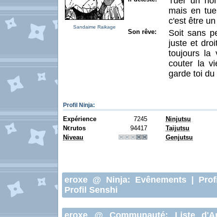
Tuer un hom
mais en tuer
c'est être u
Sandaime Raikage
Son rêve:
Soit sans p
juste et dro
toujours la 
couter la vi
garde toi du
Profil Ninja
:
Expérience
7245
Ninjutsu
N
rutos
94417
Taijutsu
€
Niveau
Genjutsu
eroxe
@ Ninja:
Evênements
|
Prof
Profil Senshi
eroxe
@ Communauté:
Liste d'A