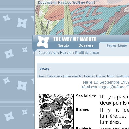
Devenez un Ninja de WoN no Kuni !
Naruto
Dossiers
Jeu en Ligne
Jeu en Ligne Naruto
» Profil de eroxe
eroxe
Amis
|
Distinctions
|
Evènements
|
Favoris
|
Forum
|
Infos
| Profil:
Equ
Né le 19 Septembre 1992 
témiscamingue,Québec,Can
Ses loisirs:
Il n'y a pas
deux points 
Il aime:
Il y a de
lumière...
lumières.
Il déteste: