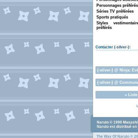
Personnages préférés
Séries TV préférées
Sports pratiqués
Styles vestimentair
préférés
Contacter
{-silver-}
:
{-silver-}
@ Ninja:
Ev
{-silver-}
@ Communa
«
List
L
Naruto
© 1999
Masashi
Naruto
est distribué en
The Way Of Naruto
© 20