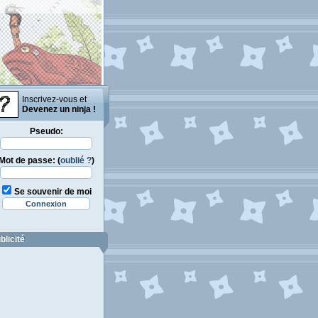
Inscrivez-vous et
Devenez un ninja !
Pseudo:
Mot de passe: (
oublié ?
)
Se souvenir de moi
blicité