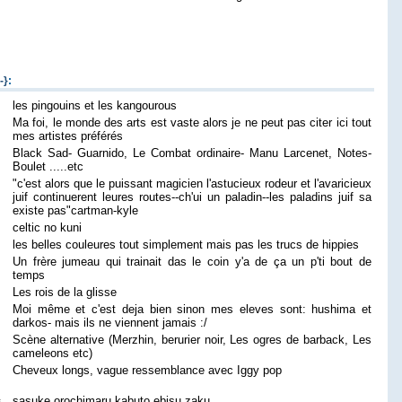
-}
:
les pingouins et les kangourous
Ma foi, le monde des arts est vaste alors je ne peut pas citer ici tout
mes artistes préférés
Black Sad- Guarnido, Le Combat ordinaire- Manu Larcenet, Notes-
Boulet .....etc
"c'est alors que le puissant magicien l'astucieux rodeur et l'avaricieux
juif continuerent leures routes--ch'ui un paladin--les paladins juif sa
existe pas"cartman-kyle
celtic no kuni
les belles couleures tout simplement mais pas les trucs de hippies
Un frère jumeau qui trainait das le coin y'a de ça un p'ti bout de
temps
Les rois de la glisse
Moi même et c'est deja bien sinon mes eleves sont: hushima et
darkos- mais ils ne viennent jamais :/
Scène alternative (Merzhin, berurier noir, Les ogres de barback, Les
cameleons etc)
Cheveux longs, vague ressemblance avec Iggy pop
s
sasuke orochimaru kabuto ebisu zaku