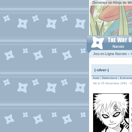
Devenez un Ninja de Wo
Naruto
Jeu en Ligne Naruto
» I
{-silver-}
Amis
|
Distinctions
|
Evèneme
Né le 05 Novembre 1991 - Vit 