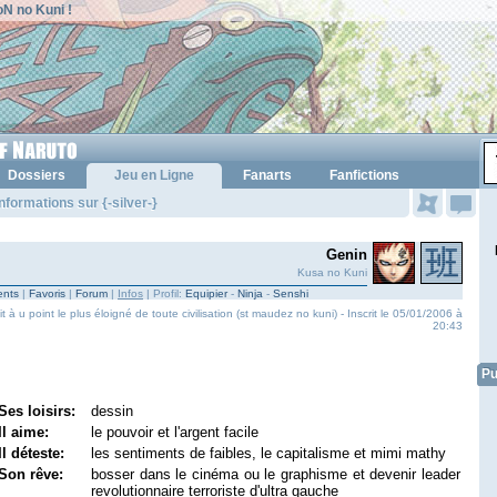
N no Kuni !
Dossiers
Jeu en Ligne
Fanarts
Fanfictions
nformations sur {-silver-}
Genin
Kusa no Kuni
nts
|
Favoris
|
Forum
|
Infos
| Profil:
Equipier
-
Ninja
-
Senshi
à u point le plus éloigné de toute civilisation (st maudez no kuni) - Inscrit le 05/01/2006 à
20:43
Pu
Ses loisirs:
dessin
Il aime:
le pouvoir et l'argent facile
Il déteste:
les sentiments de faibles, le capitalisme et mimi mathy
Son rêve:
bosser dans le cinéma ou le graphisme et devenir leader
revolutionnaire terroriste d'ultra gauche