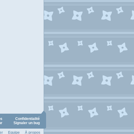
os
Confidentialité
ur
Signaler un bug
er
Equipe
À propos