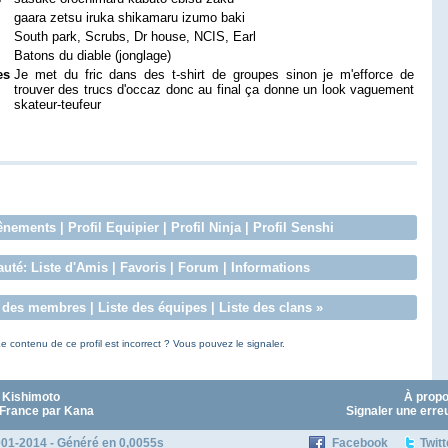
gaara zetsu iruka shikamaru izumo baki
South park, Scrubs, Dr house, NCIS, Earl
Batons du diable (jonglage)
es
Je met du fric dans des t-shirt de groupes sinon je m'efforce de
trouver des trucs d'occaz donc au final ça donne un look vaguement
skateur-teufeur
ênements
|
Profil Equipier
|
Profil Ninja
|
Profil Senshi
uté:
Liste d'Amis
|
Favoris
|
Forum
|
Informations
e des membres
|
Liste des équipes
|
Liste des clans
»
e contenu de ce profil est incorrect ? Vous pouvez le signaler.
 Kishimoto
À prop
 France par Kana
Signaler une erre
01-2014 - Généré en 0,0055s
Facebook
Twitt