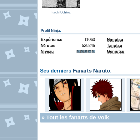
Itachi Uchiwa
Profil Ninja
:
Expérience
11060
Ninjutsu
N
rutos
528246
Taijutsu
€
Niveau
Genjutsu
Ses derniers
Fanarts Naruto
:
»
Tout les fanarts de Volk