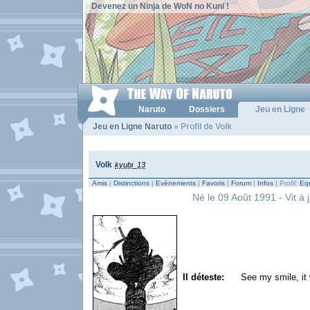
Devenez un Ninja de WoN no Kuni !
Naruto
Dossiers
Jeu en Ligne
Jeu en Ligne Naruto
» Profil de Volk
Volk
kyubi_13
Amis
|
Distinctions
|
Evènements
|
Favoris
|
Forum
|
Infos
| Profil:
Equ
Né le 09 Août 1991 - Vit à 
Il déteste:
See my smile, i