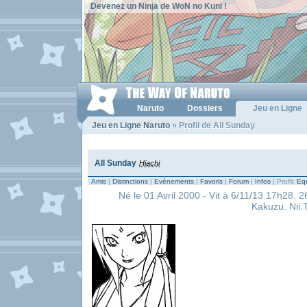
Devenez un Ninja de WoN no Kuni !
Naruto
Dossiers
Jeu en Ligne
Jeu en Ligne Naruto
» Profil de All Sunday
All Sunday
Hiachi
Amis
|
Distinctions
|
Evènements
|
Favoris
|
Forum
|
Infos
| Profil:
Equ
Né le 01 Avril 2000 - Vit à 6/11/13 17h28.
Kakuzu. Nii.T