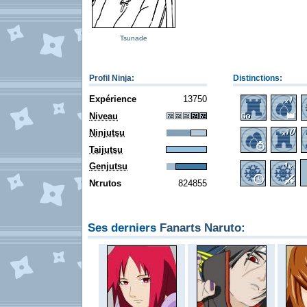
Tsunade
Profil Ninja
:
Distinctions:
Expérience
13750
Niveau
Ninjutsu
Taijutsu
Genjutsu
N
rutos
824855
€
Ses derniers
Fanarts Naruto
: