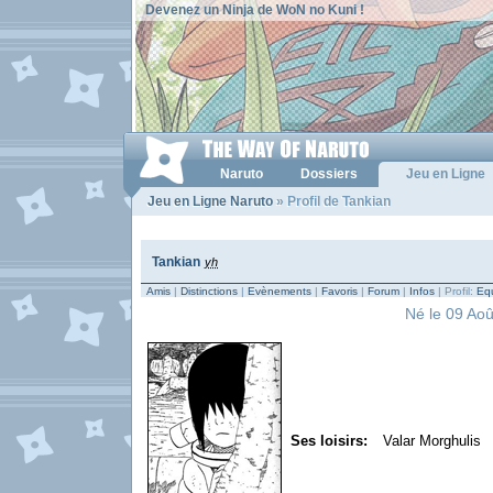
Devenez un Ninja de WoN no Kuni !
Naruto
Dossiers
Jeu en Ligne
Jeu en Ligne Naruto
» Profil de Tankian
Tankian
yh
Amis
|
Distinctions
|
Evènements
|
Favoris
|
Forum
|
Infos
| Profil:
Equ
Né le 09 Aoû
Ses loisirs:
Valar Morghulis