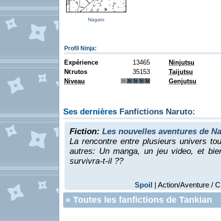
Nagato
Profil Ninja
:
Expérience
13465
Ninjutsu
N
rutos
35153
Taijutsu
€
Niveau
Genjutsu
Ses dernières
Fanfictions Naruto
:
Fiction:
Les nouvelles aventures de N
La rencontre entre plusieurs univers tou
autres: Un manga, un jeu video, et bie
survivra-t-il ??
Spoil
| Action/Aventure / 
»
Toutes les fanfictions de Tankian