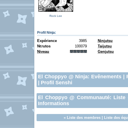
Rock Lee
Profil Ninja
:
Expérience
3985
Ninjutsu
N
rutos
100079
Taijutsu
€
Niveau
Genjutsu
El Choppyo
@ Ninja:
Evênements
|
|
Profil Senshi
El Choppyo
@ Communauté:
Liste
Informations
«
Liste des membres
|
Liste des équ