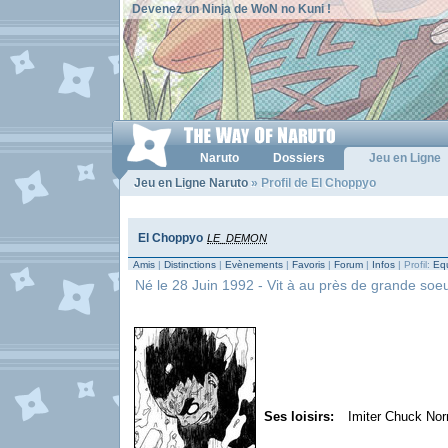
Devenez un Ninja de WoN no Kuni !
Naruto
Dossiers
Jeu en Ligne
Jeu en Ligne Naruto
» Profil de El Choppyo
El Choppyo
LE_DEMON
Amis
|
Distinctions
|
Evènements
|
Favoris
|
Forum
|
Infos
| Profil:
Equ
Né le 28 Juin 1992 - Vit à au près de grande soeu
Ses loisirs:
Imiter Chuck Nor