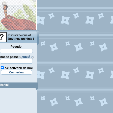
Inscrivez-vous et
Devenez un ninja !
Pseudo:
Mot de passe: (
oublié ?
)
Se souvenir de moi
blicité