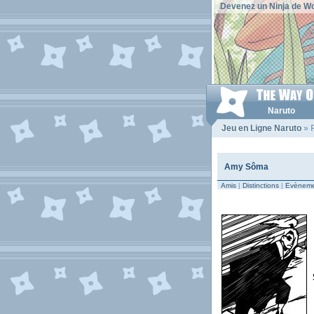
Devenez un Ninja de Wo
Naruto
Jeu en Ligne Naruto
» 
Amy Sôma
Amis
|
Distinctions
|
Evèneme