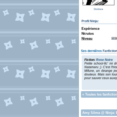
Deidara
Profil Ninja
:
Expérience
N
rutos
€
Niveau
Ses dernières
Fanfictio
Fiction:
Rose Noire
Petite school-fic' mi
Natamaru ;). C'est l'hi
Mifune, un étrange je
douteux. Mais son lour
pour sauver ceux auxque
»
Toutes les fanfict
Amy Sôma
@ Ninja: