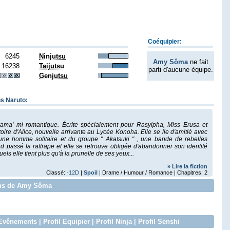
Coéquipier:
6245
Ninjutsu
Amy Sôma
ne fait
16238
Taijutsu
parti d'aucune équipe.
Genjutsu
ns Naruto
:
 drama' mi romantique. Écrite spécialement pour Rasylpha, Miss Erusa et
stoire d'Alice, nouvelle arrivante au Lycée Konoha. Elle se lie d'amitié avec
une homme solitaire et du groupe " Akatsuki " , une bande de rebelles
d passé la rattrape et elle se retrouve obligée d'abandonner son identité
ls elle tient plus qu'à la prunelle de ses yeux...
» Lire la fiction
Classé:
-12D
|
Spoil
| Drame / Humour / Romance | Chapitres: 2
ions de Amy Sôma
Evênements
|
Profil Equipier
|
Profil Ninja
|
Profil Senshi