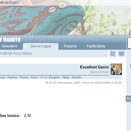
N no Kuni !
Dossiers
Jeu en Ligne
Fanarts
Fanfictions
Profil de Amy Sôma
Excellent Genin
Suna no Kuni
nts
|
Favoris
|
Forum
|
Infos
| Profil:
Equipier
-
Ninja
-
Senshi
Né le 30 Septembre 1995 - Inscrit le 09/10/2009 à 20:49
Pu
Ses loisirs:
Z.M