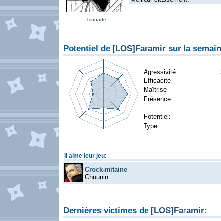
Tsunade
Potentiel de
[LOS]Faramir
sur la semain
Agressivité
Efficacité
Maîtrise
Présence
Potentiel:
Type:
Il aime leur jeu:
Crock-mitaine
Chuunin
Dernières victimes de
[LOS]Faramir
: