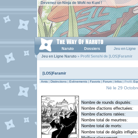
Devenez un Ninja de WoN no Kuni !
Naruto
Dossiers
Jeu en Ligne
Jeu en Ligne Naruto
» Profil Senshi de [LOS]Faramir
[LOS]Faramir
Amis
|
Distinctions
|
Evènements
|
Favoris
|
Forum
|
Infos
| Profil:
Equ
Né le 29 Octobre
Nombre de rounds disputés:
Nombre d'actions effectuées:
Nombre d'actions ratées:
Nombre total de meurtres:
Nombre total de morts:
Nombre total de dégâts infligés:
Meilleur classement: