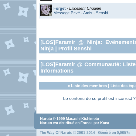
Forget
-
Excellent Chuunin
Message Privé
-
Amis
-
Senshi
[LOS]Faramir
@ Ninja:
Evênement
Ninja
|
Profil Senshi
[LOS]Faramir
@ Communauté:
List
Informations
«
Liste des membres
|
Liste des équ
Le contenu de ce profil est incorrect 
Naruto
© 1999
Masashi Kishimoto
Naruto
est distribué en France par Kana
The Way Of Naruto
© 2001-2014 - Généré en 0,0057s