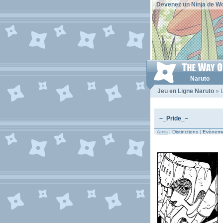
Devenez un Ninja de Wo
Naruto
Jeu en Ligne Naruto
» L
~_Pride_~
Amis
|
Distinctions
|
Evèneme