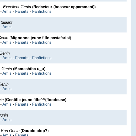
-
Excellent Genin
(
Redacteur (bosseur apparament)
)
-
Amis
-
Fanarts
-
Fanfictions
tudiant
-
Amis
enin
(
Mignonne jeune fille pastafarist
)
-
Amis
-
Fanarts
-
Fanfictions
Genin
-
Amis
-
Fanarts
-
Fanfictions
 Genin
(
Mameshiba u_u
)
-
Amis
-
Fanarts
-
Fanfictions
Genin
-
Amis
in
(
Gentille jeune fille^^(floodeuse
)
-
Amis
-
Fanarts
-
Fanfictions
unin
-
Amis
-
Bon Genin
(
Double plop?
)
-
Amis
-
Fanarts