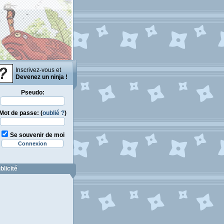
Inscrivez-vous et
Devenez un ninja !
Pseudo:
Mot de passe: (
oublié ?
)
Se souvenir de moi
blicité