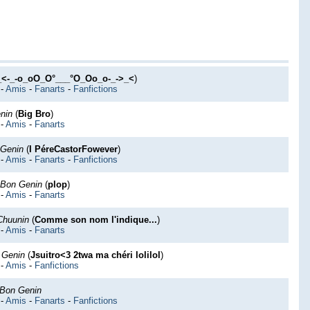
_<-_-o_oO_O°___°O_Oo_o-_->_<
)
-
Amis
-
Fanarts
-
Fanfictions
nin
(
Big Bro
)
-
Amis
-
Fanarts
 Genin
(
I PéreCastorFowever
)
-
Amis
-
Fanarts
-
Fanfictions
Bon Genin
(
plop
)
-
Amis
-
Fanarts
Chuunin
(
Comme son nom l'indique...
)
-
Amis
-
Fanarts
 Genin
(
Jsuitro<3 2twa ma chéri lolilol
)
-
Amis
-
Fanfictions
Bon Genin
-
Amis
-
Fanarts
-
Fanfictions