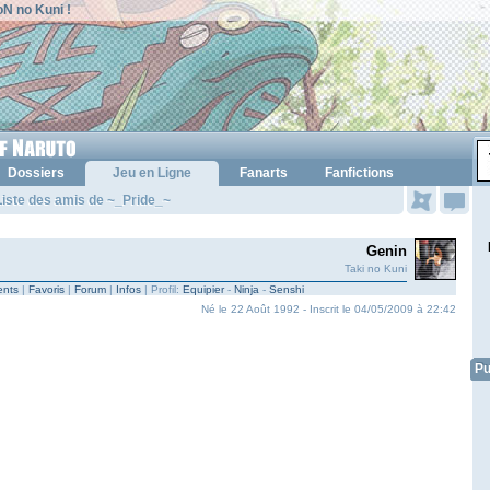
N no Kuni !
Dossiers
Jeu en Ligne
Fanarts
Fanfictions
iste des amis de ~_Pride_~
Genin
Taki no Kuni
nts
|
Favoris
|
Forum
|
Infos
| Profil:
Equipier
-
Ninja
-
Senshi
Né le 22 Août 1992 - Inscrit le 04/05/2009 à 22:42
Pu